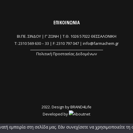
ΕΠΙΚΟΙΝΩΝΙΑ
ΒΙ.ΠΕ. ΣΙΝΔΟΥ | Γ’ ΖΩΝΗ |
Τ.Θ. 1026 57022 ΘΕΣΣΑΛΟΝΙΚΗ
T:
2310 569 630
–
33
| F: 2310 797 047 |
info@farmachem.gr
Πολιτική Προστασίας Δεδομένων
2022. Design by
BRAND4Life
Developed by
τή εμπειρία στη σελίδα μας. Εάν συνεχίσετε να χρησιμοποιείτε τη 