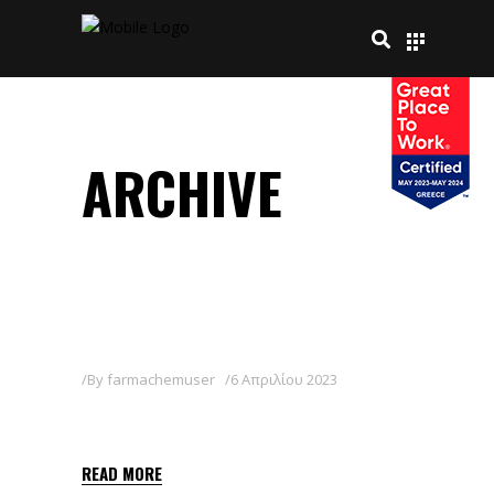
ARCHIVE
By
farmachemuser
6 Απριλίου 2023
NIMROD 25 EW
READ MORE