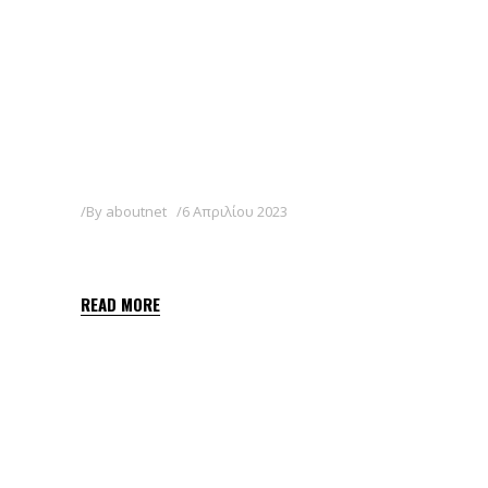
By
aboutnet
6 Απριλίου 2023
ROTAR 25 EW
READ MORE