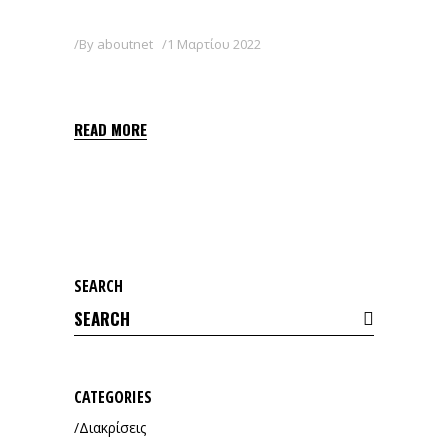
By
aboutnet
1 Μαρτίου 2022
RULE 50 WG
READ MORE
SEARCH
Search
for:
CATEGORIES
Διακρίσεις