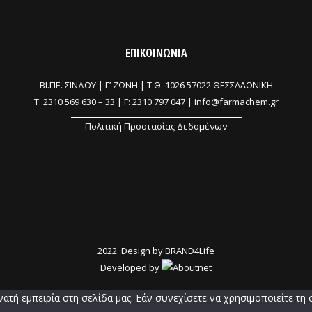
ΕΠΙΚΟΙΝΩΝΙΑ
ΒΙ.ΠΕ. ΣΙΝΔΟΥ | Γ’ ΖΩΝΗ |
Τ.Θ. 1026 57022 ΘΕΣΣΑΛΟΝΙΚΗ
T:
2310 569 630
–
33
| F: 2310 797 047 |
info@farmachem.gr
Πολιτική Προστασίας Δεδομένων
2022. Design by
BRAND4Life
Developed by
τή εμπειρία στη σελίδα μας. Εάν συνεχίσετε να χρησιμοποιείτε τη 