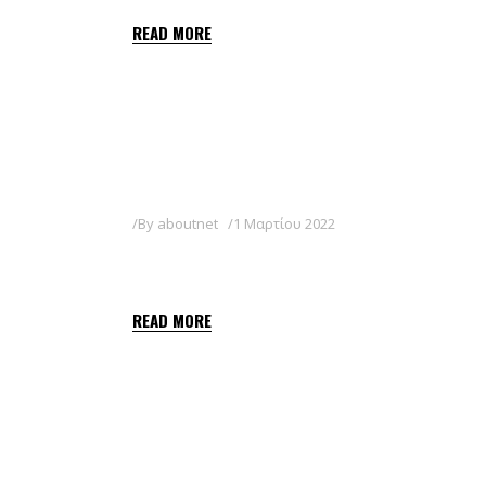
READ MORE
By
aboutnet
1 Μαρτίου 2022
CYCLO-R SC
READ MORE