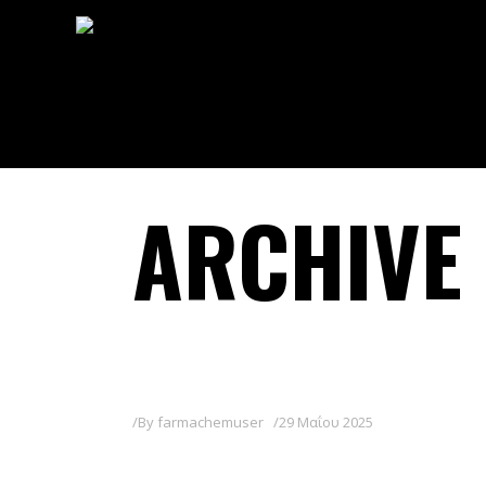
ARCHIVE
By
farmachemuser
29 Μαΐου 2025
BALON