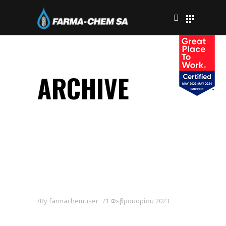
ARCHIVE
By
farmachemuser
1 Φεβρουαρίου 2023
FLYER