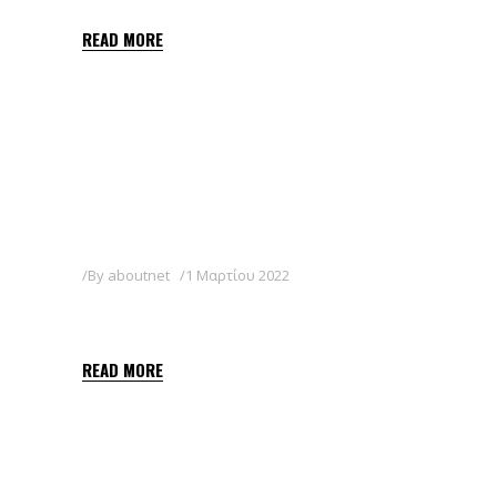
READ MORE
By
aboutnet
1 Μαρτίου 2022
SPIRTO MAX 500 EC
READ MORE