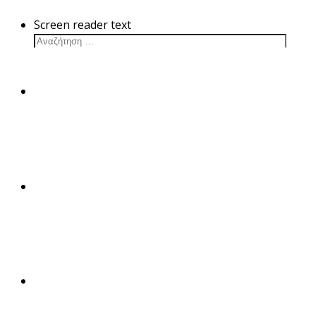
Screen reader text
Καλλιέργεις
Εχθρός / Ασθένεια
Δραστικές ουσίες