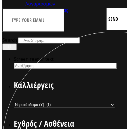
Λογαριασμών
Ευκαιρίες Καριέρας
GR
GR
EN
Search
Screen reader text
Καλλιέργεις
Εχθρός / Ασθένεια