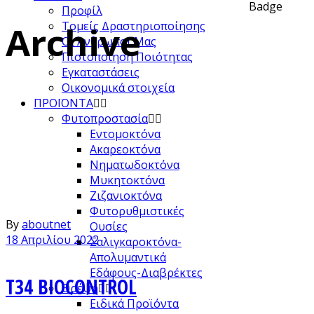
Προφίλ
Archive
Τομείς Δραστηριοποίησης
Οι Άνθρωποι Μας
Πιστοποίηση Ποιότητας
Εγκαταστάσεις
Οικονομικά στοιχεία
ΠΡΟΪΟΝΤΑ
Φυτοπροστασία
Εντομοκτόνα
Ακαρεοκτόνα
Νηματωδοκτόνα
Μυκητοκτόνα
Ζιζανιοκτόνα
Φυτορυθμιστικές
By
aboutnet
Ουσίες
18 Απριλίου 2022
Σαλιγκαροκτόνα-
Απολυμαντικά
Εδάφους-Διαβρέκτες
T34 BIOCONTROL
Θρέψη
Ειδικά Προϊόντα