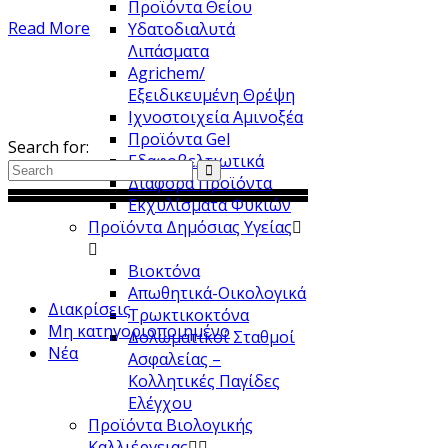
Προϊόντα Θείου
Read More
Υδατοδιαλυτά
Λιπάσματα
Agrichem/
Search
Εξειδικευμένη Θρέψη
Ιχνοστοιχεία Αμινοξέα
Προϊόντα Gel
Search for:
Εδαφοβελτιωτικά
Διάφορα Προϊόντα
Εκχυλίσματα Φυκιών
Προϊόντα Δημόσιας Υγείας
Categories
Βιοκτόνα
Απωθητικά-Οικολογικά
Διακρίσεις
Τρωκτικοκτόνα
Μη κατηγοριοποιημένο
Δολωματικοί Σταθμοί
Νέα
Ασφαλείας –
Κολλητικές Παγίδες
Ελέγχου
Ετικέτες
Προϊόντα Βιολογικής
Καλλιέργειας