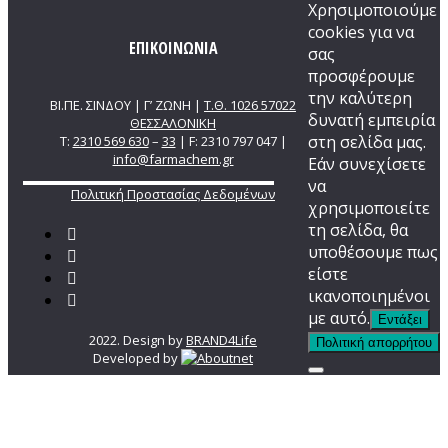
Χρησιμοποιούμε
cookies για να
ΕΠΙΚΟΙΝΩΝΙΑ
σας
προσφέρουμε
την καλύτερη
ΒΙ.ΠΕ. ΣΙΝΔΟΥ | Γ’ ΖΩΝΗ |
Τ.Θ. 1026 57022
δυνατή εμπειρία
ΘΕΣΣΑΛΟΝΙΚΗ
στη σελίδα μας.
T:
2310 569 630
–
33
| F: 2310 797 047 |
info@farmachem.gr
Εάν συνεχίσετε
να
Πολιτική Προστασίας Δεδομένων
χρησιμοποιείτε
τη σελίδα, θα
υποθέσουμε πως
είστε
ικανοποιημένοι
με αυτό.
Εντάξει
2022. Design by
BRAND4Life
Πολιτική απορρήτου
Developed by