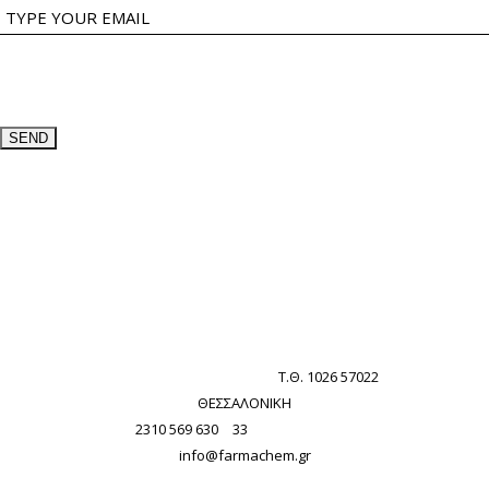
ΕΠΙΚΟΙΝΩΝΙΑ
ΒΙ.ΠΕ. ΣΙΝΔΟΥ | Γ’ ΖΩΝΗ |
Τ.Θ. 1026 57022
ΘΕΣΣΑΛΟΝΙΚΗ
T:
2310 569 630
–
33
| F: 2310 797 047 |
info@farmachem.gr