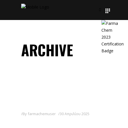
ARCHIVE
By
farmachemuser
30 Απριλίου 2025
MILICIA