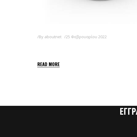
By
aboutnet
25 Φεβρουαρίου 2022
GAME LIQ 20 SL
READ MORE
ΕΓΓ