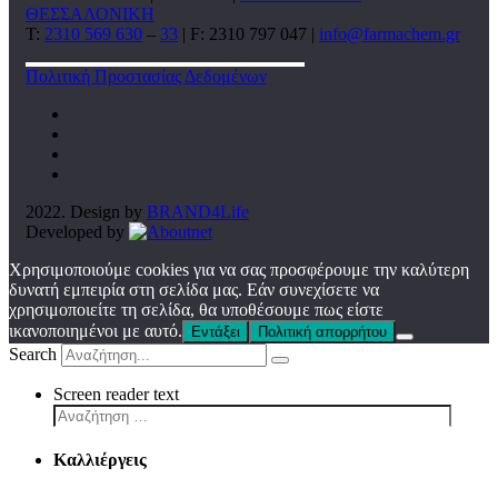
ΘΕΣΣΑΛΟΝΙΚΗ
T:
2310 569 630
–
33
| F: 2310 797 047 |
info@farmachem.gr
Πολιτική Προστασίας Δεδομένων
2022. Design by
BRAND4Life
Developed by
Χρησιμοποιούμε cookies για να σας προσφέρουμε την καλύτερη
δυνατή εμπειρία στη σελίδα μας. Εάν συνεχίσετε να
χρησιμοποιείτε τη σελίδα, θα υποθέσουμε πως είστε
ικανοποιημένοι με αυτό.
Εντάξει
Πολιτική απορρήτου
Search
Screen reader text
Καλλιέργεις