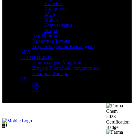
Ηλίανθος
Καλαμπόκι
Σόγια
Μηδική
Κτηνοτροφικά
Σιτηρά
Νέα Προϊόντα
Προϊοντικά Έντυπα
Τεχνικά Εγχειρίδια Καλλιέργειας
ΝΕΑ
ΕΠΙΚΟΙΝΩΝΙΑ
Επικοινωνήστε Μαζί Μας
Στοιχεία Τραπεζικών Λογαριασμών
Ευκαιρίες Καριέρας
GR
GR
EN