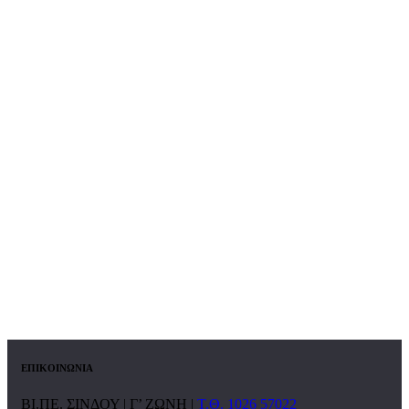
ΕΠΙΚΟΙΝΩΝΙΑ
ΒΙ.ΠΕ. ΣΙΝΔΟΥ | Γ’ ΖΩΝΗ |
Τ.Θ. 1026 57022