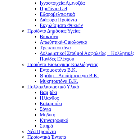
Ιχνοστοιχεία Αμινοξέα
Προϊόντα Gel
Εδαφοβελτιωτικά
Διάφορα Προϊόντα
Εκχυλίσματα Φυκιών
Προϊόντα Δημόσιας Υγείας
Βιοκτόνα
Απωθητικά-Οικολογικά
Τρωκτικοκτόνα
Δολωματικοί Σταθμοί Ασφαλείας – Κολλητικές
Παγίδες Ελέγχου
Προϊόντα Βιολογικής Καλλιέργειας
Εντομοκτόνα Β.Κ.
Θρέψη – Λιπάσματα για Β.Κ.
Μυκητοκτόνα Β.Κ.
Πολλαπλασιαστικό Υλικό
Βαμβάκι
Ηλίανθος
Καλαμπόκι
Σόγια
Μηδική
Κτηνοτροφικά
Σιτηρά
Νέα Προϊόντα
Προϊοντικά Έντυπα