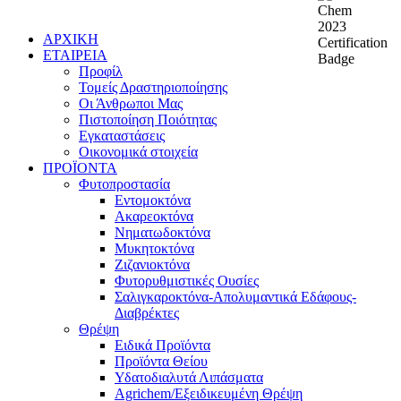
ΑΡΧΙΚΗ
ΕΤΑΙΡΕΙΑ
Προφίλ
Τομείς Δραστηριοποίησης
Οι Άνθρωποι Μας
Πιστοποίηση Ποιότητας
Εγκαταστάσεις
Οικονομικά στοιχεία
ΠΡΟΪΟΝΤΑ
Φυτοπροστασία
Εντομοκτόνα
Ακαρεοκτόνα
Νηματωδοκτόνα
Μυκητοκτόνα
Ζιζανιοκτόνα
Φυτορυθμιστικές Ουσίες
Σαλιγκαροκτόνα-Απολυμαντικά Εδάφους-
Διαβρέκτες
Θρέψη
Ειδικά Προϊόντα
Προϊόντα Θείου
Υδατοδιαλυτά Λιπάσματα
Agrichem/Εξειδικευμένη Θρέψη