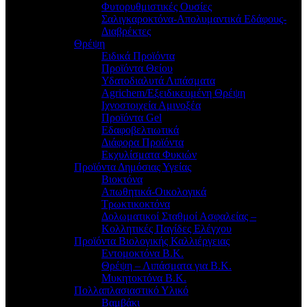
Φυτορυθμιστικές Ουσίες
Σαλιγκαροκτόνα-Απολυμαντικά Εδάφους-
Διαβρέκτες
Θρέψη
Ειδικά Προϊόντα
Προϊόντα Θείου
Υδατοδιαλυτά Λιπάσματα
Agrichem/Εξειδικευμένη Θρέψη
Ιχνοστοιχεία Αμινοξέα
Προϊόντα Gel
Εδαφοβελτιωτικά
Διάφορα Προϊόντα
Εκχυλίσματα Φυκιών
Προϊόντα Δημόσιας Υγείας
Βιοκτόνα
Απωθητικά-Οικολογικά
Τρωκτικοκτόνα
Δολωματικοί Σταθμοί Ασφαλείας –
Κολλητικές Παγίδες Ελέγχου
Προϊόντα Βιολογικής Καλλιέργειας
Εντομοκτόνα Β.Κ.
Θρέψη – Λιπάσματα για Β.Κ.
Μυκητοκτόνα Β.Κ.
Πολλαπλασιαστικό Υλικό
Βαμβάκι