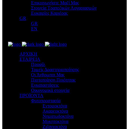
Επικοινωνήστε Μαζί Μας
Στοιχεία Τραπεζικών Λογαριασμών
Ευκαιρίες Καριέρας
GR
GR
EN
ΑΡΧΙΚΗ
ΕΤΑΙΡΕΙΑ
Προφίλ
Τομείς Δραστηριοποίησης
Οι Άνθρωποι Μας
Πιστοποίηση Ποιότητας
Εγκαταστάσεις
Οικονομικά στοιχεία
ΠΡΟΪΟΝΤΑ
Φυτοπροστασία
Εντομοκτόνα
Ακαρεοκτόνα
Νηματωδοκτόνα
Μυκητοκτόνα
Ζιζανιοκτόνα