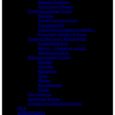
Διάφορα Προϊόντα
Εκχυλίσματα Φυκιών
Προϊόντα Δημόσιας Υγείας
Βιοκτόνα
Απωθητικά-Οικολογικά
Τρωκτικοκτόνα
Δολωματικοί Σταθμοί Ασφαλείας –
Κολλητικές Παγίδες Ελέγχου
Προϊόντα Βιολογικής Καλλιέργειας
Εντομοκτόνα Β.Κ.
Θρέψη – Λιπάσματα για Β.Κ.
Μυκητοκτόνα Β.Κ.
Πολλαπλασιαστικό Υλικό
Βαμβάκι
Ηλίανθος
Καλαμπόκι
Σόγια
Μηδική
Κτηνοτροφικά
Σιτηρά
Νέα Προϊόντα
Προϊοντικά Έντυπα
Τεχνικά Εγχειρίδια Καλλιέργειας
ΝΕΑ
ΕΠΙΚΟΙΝΩΝΙΑ