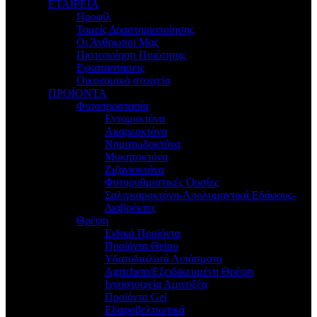
ΕΤΑΙΡΕΙΑ
Προφίλ
Τομείς Δραστηριοποίησης
Οι Άνθρωποι Μας
Πιστοποίηση Ποιότητας
Εγκαταστάσεις
Οικονομικά στοιχεία
ΠΡΟΪΟΝΤΑ
Φυτοπροστασία
Εντομοκτόνα
Ακαρεοκτόνα
Νηματωδοκτόνα
Μυκητοκτόνα
Ζιζανιοκτόνα
Φυτορυθμιστικές Ουσίες
Σαλιγκαροκτόνα-Απολυμαντικά Εδάφους-
Διαβρέκτες
Θρέψη
Ειδικά Προϊόντα
Προϊόντα Θείου
Υδατοδιαλυτά Λιπάσματα
Agrichem/Εξειδικευμένη Θρέψη
Ιχνοστοιχεία Αμινοξέα
Προϊόντα Gel
Εδαφοβελτιωτικά