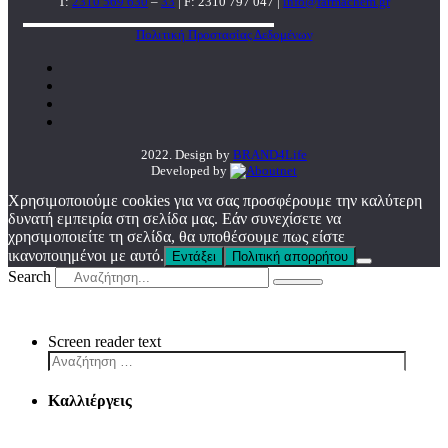
T:
2310 569 630
–
33
| F: 2310 797 047 |
info@farmachem.gr
Πολιτική Προστασίας Δεδομένων
2022. Design by
BRAND4Life
Developed by
Χρησιμοποιούμε cookies για να σας προσφέρουμε την καλύτερη
δυνατή εμπειρία στη σελίδα μας. Εάν συνεχίσετε να
χρησιμοποιείτε τη σελίδα, θα υποθέσουμε πως είστε
ικανοποιημένοι με αυτό.
Εντάξει
Πολιτική απορρήτου
Search
Screen reader text
Καλλιέργεις