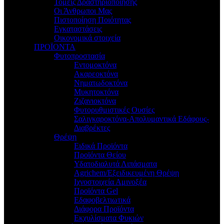
Τομείς Δραστηριοποίησης
Οι Άνθρωποι Μας
Πιστοποίηση Ποιότητας
Εγκαταστάσεις
Οικονομικά στοιχεία
ΠΡΟΪΟΝΤΑ
Φυτοπροστασία
Εντομοκτόνα
Ακαρεοκτόνα
Νηματωδοκτόνα
Μυκητοκτόνα
Ζιζανιοκτόνα
Φυτορυθμιστικές Ουσίες
Σαλιγκαροκτόνα-Απολυμαντικά Εδάφους-
Διαβρέκτες
Θρέψη
Ειδικά Προϊόντα
Προϊόντα Θείου
Υδατοδιαλυτά Λιπάσματα
Agrichem/Εξειδικευμένη Θρέψη
Ιχνοστοιχεία Αμινοξέα
Προϊόντα Gel
Εδαφοβελτιωτικά
Διάφορα Προϊόντα
Εκχυλίσματα Φυκιών