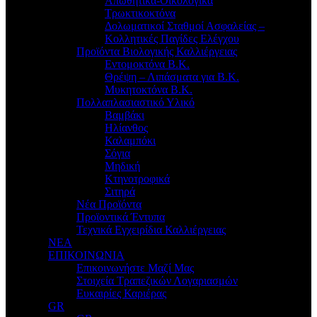
Απωθητικά-Οικολογικά
Τρωκτικοκτόνα
Δολωματικοί Σταθμοί Ασφαλείας –
Κολλητικές Παγίδες Ελέγχου
Προϊόντα Βιολογικής Καλλιέργειας
Εντομοκτόνα Β.Κ.
Θρέψη – Λιπάσματα για Β.Κ.
Μυκητοκτόνα Β.Κ.
Πολλαπλασιαστικό Υλικό
Βαμβάκι
Ηλίανθος
Καλαμπόκι
Σόγια
Μηδική
Κτηνοτροφικά
Σιτηρά
Νέα Προϊόντα
Προϊοντικά Έντυπα
Τεχνικά Εγχειρίδια Καλλιέργειας
ΝΕΑ
ΕΠΙΚΟΙΝΩΝΙΑ
Επικοινωνήστε Μαζί Μας
Στοιχεία Τραπεζικών Λογαριασμών
Ευκαιρίες Καριέρας
GR