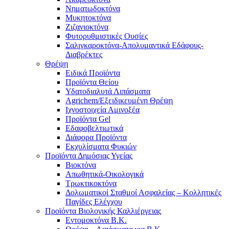
Νηματωδοκτόνα
Μυκητοκτόνα
Ζιζανιοκτόνα
Φυτορυθμιστικές Ουσίες
Σαλιγκαροκτόνα-Απολυμαντικά Εδάφους-
Διαβρέκτες
Θρέψη
Ειδικά Προϊόντα
Προϊόντα Θείου
Υδατοδιαλυτά Λιπάσματα
Agrichem/Εξειδικευμένη Θρέψη
Ιχνοστοιχεία Αμινοξέα
Προϊόντα Gel
Εδαφοβελτιωτικά
Διάφορα Προϊόντα
Εκχυλίσματα Φυκιών
Προϊόντα Δημόσιας Υγείας
Βιοκτόνα
Απωθητικά-Οικολογικά
Τρωκτικοκτόνα
Δολωματικοί Σταθμοί Ασφαλείας – Κολλητικές
Παγίδες Ελέγχου
Προϊόντα Βιολογικής Καλλιέργειας
Εντομοκτόνα Β.Κ.