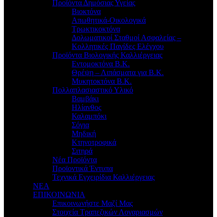
Προϊόντα Δημόσιας Υγείας
Βιοκτόνα
Απωθητικά-Οικολογικά
Τρωκτικοκτόνα
Δολωματικοί Σταθμοί Ασφαλείας –
Κολλητικές Παγίδες Ελέγχου
Προϊόντα Βιολογικής Καλλιέργειας
Εντομοκτόνα Β.Κ.
Θρέψη – Λιπάσματα για Β.Κ.
Μυκητοκτόνα Β.Κ.
Πολλαπλασιαστικό Υλικό
Βαμβάκι
Ηλίανθος
Καλαμπόκι
Σόγια
Μηδική
Κτηνοτροφικά
Σιτηρά
Νέα Προϊόντα
Προϊοντικά Έντυπα
Τεχνικά Εγχειρίδια Καλλιέργειας
ΝΕΑ
ΕΠΙΚΟΙΝΩΝΙΑ
Επικοινωνήστε Μαζί Μας
Στοιχεία Τραπεζικών Λογαριασμών