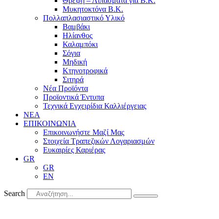
Θρέψη – Λιπάσματα για Β.Κ.
Μυκητοκτόνα Β.Κ.
Πολλαπλασιαστικό Υλικό
Βαμβάκι
Ηλίανθος
Καλαμπόκι
Σόγια
Μηδική
Κτηνοτροφικά
Σιτηρά
Νέα Προϊόντα
Προϊοντικά Έντυπα
Τεχνικά Εγχειρίδια Καλλιέργειας
ΝΕΑ
ΕΠΙΚΟΙΝΩΝΙΑ
Επικοινωνήστε Μαζί Μας
Στοιχεία Τραπεζικών Λογαριασμών
Ευκαιρίες Καριέρας
GR
GR
EN
Search