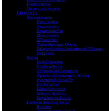
Εγκαταστάσεις
Οικονομικά στοιχεία
ΠΡΟΪΟΝΤΑ
Φυτοπροστασία
Εντομοκτόνα
Ακαρεοκτόνα
Νηματωδοκτόνα
Μυκητοκτόνα
Ζιζανιοκτόνα
Φυτορυθμιστικές Ουσίες
Σαλιγκαροκτόνα-Απολυμαντικά Εδάφους-
Διαβρέκτες
Θρέψη
Ειδικά Προϊόντα
Προϊόντα Θείου
Υδατοδιαλυτά Λιπάσματα
Agrichem/Εξειδικευμένη Θρέψη
Ιχνοστοιχεία Αμινοξέα
Προϊόντα Gel
Εδαφοβελτιωτικά
Διάφορα Προϊόντα
Εκχυλίσματα Φυκιών
Προϊόντα Δημόσιας Υγείας
Βιοκτόνα