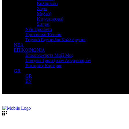
Καλαμπόκι
Σόγια
Μηδική
Κτηνοτροφικά
Σιτηρά
Νέα Προϊόντα
Προϊοντικά Έντυπα
Τεχνικά Εγχειρίδια Καλλιέργειας
ΝΕΑ
ΕΠΙΚΟΙΝΩΝΙΑ
Επικοινωνήστε Μαζί Μας
Στοιχεία Τραπεζικών Λογαριασμών
Ευκαιρίες Καριέρας
GR
GR
EN