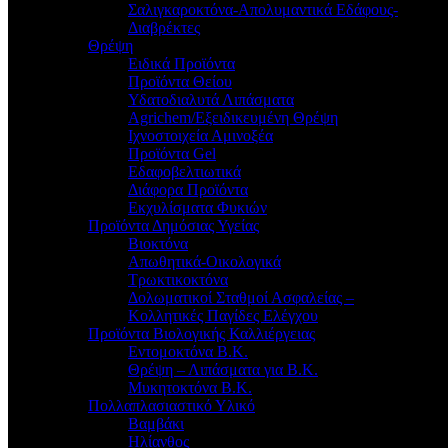
Σαλιγκαροκτόνα-Απολυμαντικά Εδάφους-
Διαβρέκτες
Θρέψη
Ειδικά Προϊόντα
Προϊόντα Θείου
Υδατοδιαλυτά Λιπάσματα
Agrichem/Εξειδικευμένη Θρέψη
Ιχνοστοιχεία Αμινοξέα
Προϊόντα Gel
Εδαφοβελτιωτικά
Διάφορα Προϊόντα
Εκχυλίσματα Φυκιών
Προϊόντα Δημόσιας Υγείας
Βιοκτόνα
Απωθητικά-Οικολογικά
Τρωκτικοκτόνα
Δολωματικοί Σταθμοί Ασφαλείας –
Κολλητικές Παγίδες Ελέγχου
Προϊόντα Βιολογικής Καλλιέργειας
Εντομοκτόνα Β.Κ.
Θρέψη – Λιπάσματα για Β.Κ.
Μυκητοκτόνα Β.Κ.
Πολλαπλασιαστικό Υλικό
Βαμβάκι
Ηλίανθος