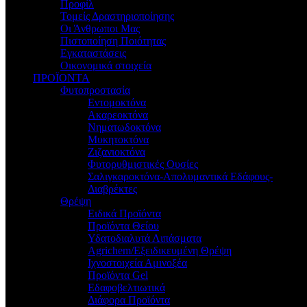
Προφίλ
Τομείς Δραστηριοποίησης
Οι Άνθρωποι Μας
Πιστοποίηση Ποιότητας
Εγκαταστάσεις
Οικονομικά στοιχεία
ΠΡΟΪΟΝΤΑ
Φυτοπροστασία
Εντομοκτόνα
Ακαρεοκτόνα
Νηματωδοκτόνα
Μυκητοκτόνα
Ζιζανιοκτόνα
Φυτορυθμιστικές Ουσίες
Σαλιγκαροκτόνα-Απολυμαντικά Εδάφους-
Διαβρέκτες
Θρέψη
Ειδικά Προϊόντα
Προϊόντα Θείου
Υδατοδιαλυτά Λιπάσματα
Agrichem/Εξειδικευμένη Θρέψη
Ιχνοστοιχεία Αμινοξέα
Προϊόντα Gel
Εδαφοβελτιωτικά
Διάφορα Προϊόντα