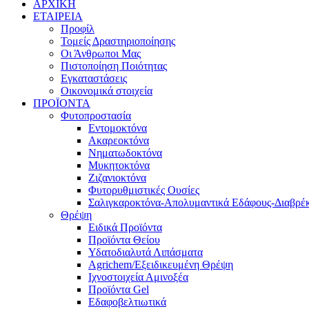
ΑΡΧΙΚΗ
ΕΤΑΙΡΕΙΑ
Προφίλ
Τομείς Δραστηριοποίησης
Οι Άνθρωποι Μας
Πιστοποίηση Ποιότητας
Εγκαταστάσεις
Οικονομικά στοιχεία
ΠΡΟΪΟΝΤΑ
Φυτοπροστασία
Εντομοκτόνα
Ακαρεοκτόνα
Νηματωδοκτόνα
Μυκητοκτόνα
Ζιζανιοκτόνα
Φυτορυθμιστικές Ουσίες
Σαλιγκαροκτόνα-Απολυμαντικά Εδάφους-Διαβρέκ
Θρέψη
Ειδικά Προϊόντα
Προϊόντα Θείου
Υδατοδιαλυτά Λιπάσματα
Agrichem/Εξειδικευμένη Θρέψη
Ιχνοστοιχεία Αμινοξέα
Προϊόντα Gel
Εδαφοβελτιωτικά