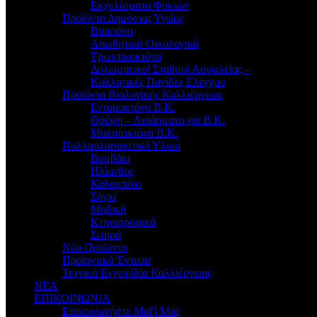
Εκχυλίσματα Φυκιών
Προϊόντα Δημόσιας Υγείας
Βιοκτόνα
Απωθητικά-Οικολογικά
Τρωκτικοκτόνα
Δολωματικοί Σταθμοί Ασφαλείας –
Κολλητικές Παγίδες Ελέγχου
Προϊόντα Βιολογικής Καλλιέργειας
Εντομοκτόνα Β.Κ.
Θρέψη – Λιπάσματα για Β.Κ.
Μυκητοκτόνα Β.Κ.
Πολλαπλασιαστικό Υλικό
Βαμβάκι
Ηλίανθος
Καλαμπόκι
Σόγια
Μηδική
Κτηνοτροφικά
Σιτηρά
Νέα Προϊόντα
Προϊοντικά Έντυπα
Τεχνικά Εγχειρίδια Καλλιέργειας
ΝΕΑ
ΕΠΙΚΟΙΝΩΝΙΑ
Επικοινωνήστε Μαζί Μας