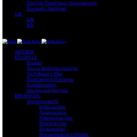
Στοιχεία Τραπεζικών Λογαριασμών
Ευκαιρίες Καριέρας
GR
GR
EN
ΑΡΧΙΚΗ
ΕΤΑΙΡΕΙΑ
Προφίλ
Τομείς Δραστηριοποίησης
Οι Άνθρωποι Μας
Πιστοποίηση Ποιότητας
Εγκαταστάσεις
Οικονομικά στοιχεία
ΠΡΟΪΟΝΤΑ
Φυτοπροστασία
Εντομοκτόνα
Ακαρεοκτόνα
Νηματωδοκτόνα
Μυκητοκτόνα
Ζιζανιοκτόνα
Φυτορυθμιστικές Ουσίες