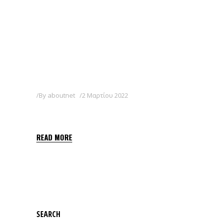
By
aboutnet
2 Μαρτίου 2022
FOCUS 10 EC
READ MORE
SEARCH