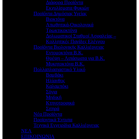
Διάφορα Προϊόντα
Εκχυλίσματα Φυκιών
Προϊόντα Δημόσιας Υγείας
Βιοκτόνα
Απωθητικά-Οικολογικά
Τρωκτικοκτόνα
Δολωματικοί Σταθμοί Ασφαλείας –
Κολλητικές Παγίδες Ελέγχου
Προϊόντα Βιολογικής Καλλιέργειας
Εντομοκτόνα Β.Κ.
Θρέψη – Λιπάσματα για Β.Κ.
Μυκητοκτόνα Β.Κ.
Πολλαπλασιαστικό Υλικό
Βαμβάκι
Ηλίανθος
Καλαμπόκι
Σόγια
Μηδική
Κτηνοτροφικά
Σιτηρά
Νέα Προϊόντα
Προϊοντικά Έντυπα
Τεχνικά Εγχειρίδια Καλλιέργειας
ΝΕΑ
ΕΠΙΚΟΙΝΩΝΙΑ