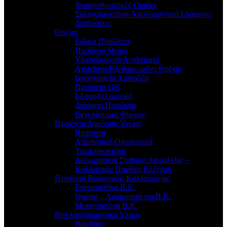
Φυτορυθμιστικές Ουσίες
Σαλιγκαροκτόνα-Απολυμαντικά Εδάφους-
Διαβρέκτες
Θρέψη
Ειδικά Προϊόντα
Προϊόντα Θείου
Υδατοδιαλυτά Λιπάσματα
Agrichem/Εξειδικευμένη Θρέψη
Ιχνοστοιχεία Αμινοξέα
Προϊόντα Gel
Εδαφοβελτιωτικά
Διάφορα Προϊόντα
Εκχυλίσματα Φυκιών
Προϊόντα Δημόσιας Υγείας
Βιοκτόνα
Απωθητικά-Οικολογικά
Τρωκτικοκτόνα
Δολωματικοί Σταθμοί Ασφαλείας –
Κολλητικές Παγίδες Ελέγχου
Προϊόντα Βιολογικής Καλλιέργειας
Εντομοκτόνα Β.Κ.
Θρέψη – Λιπάσματα για Β.Κ.
Μυκητοκτόνα Β.Κ.
Πολλαπλασιαστικό Υλικό
Βαμβάκι