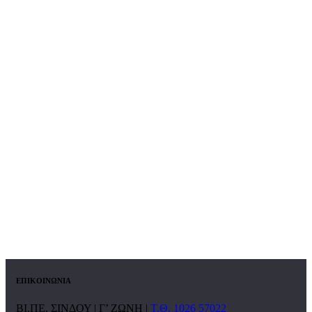
ΕΠΙΚΟΙΝΩΝΙΑ
ΒΙ.ΠΕ. ΣΙΝΔΟΥ | Γ’ ΖΩΝΗ |
Τ.Θ. 1026 57022