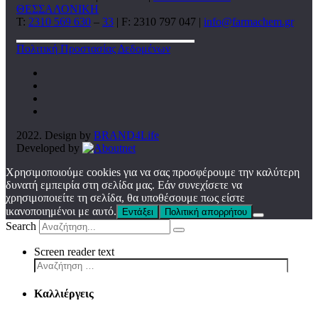
ΘΕΣΣΑΛΟΝΙΚΗ
T:
2310 569 630
–
33
| F: 2310 797 047 |
info@farmachem.gr
Πολιτική Προστασίας Δεδομένων
2022. Design by
BRAND4Life
Developed by
Χρησιμοποιούμε cookies για να σας προσφέρουμε την καλύτερη
δυνατή εμπειρία στη σελίδα μας. Εάν συνεχίσετε να
χρησιμοποιείτε τη σελίδα, θα υποθέσουμε πως είστε
ικανοποιημένοι με αυτό.
Εντάξει
Πολιτική απορρήτου
Search
Screen reader text
Καλλιέργεις