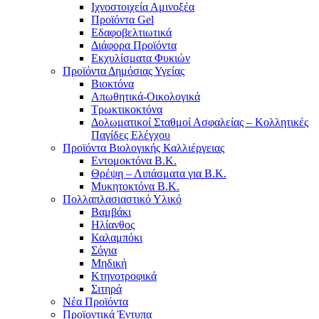
Ιχνοστοιχεία Αμινοξέα
Προϊόντα Gel
Εδαφοβελτιωτικά
Διάφορα Προϊόντα
Εκχυλίσματα Φυκιών
Προϊόντα Δημόσιας Υγείας
Βιοκτόνα
Απωθητικά-Οικολογικά
Τρωκτικοκτόνα
Δολωματικοί Σταθμοί Ασφαλείας – Κολλητικές
Παγίδες Ελέγχου
Προϊόντα Βιολογικής Καλλιέργειας
Εντομοκτόνα Β.Κ.
Θρέψη – Λιπάσματα για Β.Κ.
Μυκητοκτόνα Β.Κ.
Πολλαπλασιαστικό Υλικό
Βαμβάκι
Ηλίανθος
Καλαμπόκι
Σόγια
Μηδική
Κτηνοτροφικά
Σιτηρά
Νέα Προϊόντα
Προϊοντικά Έντυπα