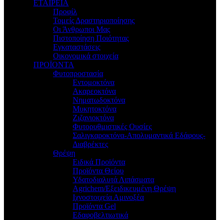
ΕΤΑΙΡΕΙΑ
Προφίλ
Τομείς Δραστηριοποίησης
Οι Άνθρωποι Μας
Πιστοποίηση Ποιότητας
Εγκαταστάσεις
Οικονομικά στοιχεία
ΠΡΟΪΟΝΤΑ
Φυτοπροστασία
Εντομοκτόνα
Ακαρεοκτόνα
Νηματωδοκτόνα
Μυκητοκτόνα
Ζιζανιοκτόνα
Φυτορυθμιστικές Ουσίες
Σαλιγκαροκτόνα-Απολυμαντικά Εδάφους-
Διαβρέκτες
Θρέψη
Ειδικά Προϊόντα
Προϊόντα Θείου
Υδατοδιαλυτά Λιπάσματα
Agrichem/Εξειδικευμένη Θρέψη
Ιχνοστοιχεία Αμινοξέα
Προϊόντα Gel
Εδαφοβελτιωτικά