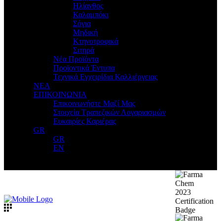
Ηλίανθος
Καλαμπόκι
Σόγια
Μηδική
Κτηνοτροφικά
Σιτηρά
Νέα Προϊόντα
Προϊοντικά Έντυπα
Τεχνικά Εγχειρίδια Καλλιέργειας
ΝΕΑ
ΕΠΙΚΟΙΝΩΝΙΑ
Επικοινωνήστε Μαζί Μας
Στοιχεία Τραπεζικών Λογαριασμών
Ευκαιρίες Καριέρας
GR
GR
EN