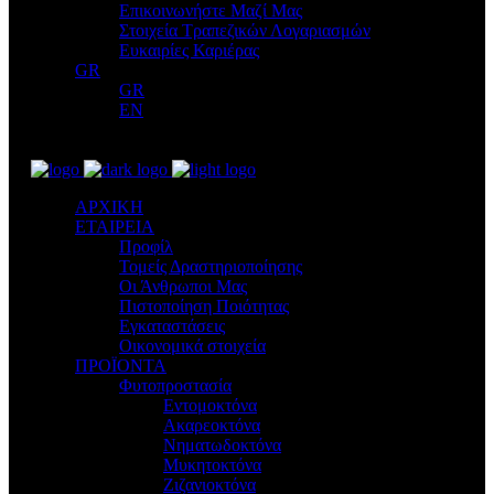
Επικοινωνήστε Μαζί Μας
Στοιχεία Τραπεζικών Λογαριασμών
Ευκαιρίες Καριέρας
GR
GR
EN
ΑΡΧΙΚΗ
ΕΤΑΙΡΕΙΑ
Προφίλ
Τομείς Δραστηριοποίησης
Οι Άνθρωποι Μας
Πιστοποίηση Ποιότητας
Εγκαταστάσεις
Οικονομικά στοιχεία
ΠΡΟΪΟΝΤΑ
Φυτοπροστασία
Εντομοκτόνα
Ακαρεοκτόνα
Νηματωδοκτόνα
Μυκητοκτόνα
Ζιζανιοκτόνα