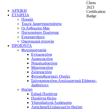
ΑΡΧΙΚΗ
ΕΤΑΙΡΕΙΑ
Προφίλ
Τομείς Δραστηριοποίησης
Οι Άνθρωποι Μας
Πιστοποίηση Ποιότητας
Εγκαταστάσεις
Οικονομικά στοιχεία
ΠΡΟΪΟΝΤΑ
Φυτοπροστασία
Εντομοκτόνα
Ακαρεοκτόνα
Νηματωδοκτόνα
Μυκητοκτόνα
Ζιζανιοκτόνα
Φυτορυθμιστικές Ουσίες
Σαλιγκαροκτόνα-Απολυμαντικά Εδάφους-
Διαβρέκτες
Θρέψη
Ειδικά Προϊόντα
Προϊόντα Θείου
Υδατοδιαλυτά Λιπάσματα
Agrichem/Εξειδικευμένη Θρέψη