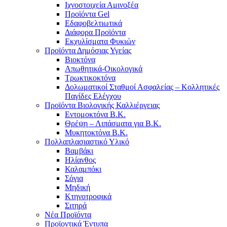
Ιχνοστοιχεία Αμινοξέα
Προϊόντα Gel
Εδαφοβελτιωτικά
Διάφορα Προϊόντα
Εκχυλίσματα Φυκιών
Προϊόντα Δημόσιας Υγείας
Βιοκτόνα
Απωθητικά-Οικολογικά
Τρωκτικοκτόνα
Δολωματικοί Σταθμοί Ασφαλείας – Κολλητικές
Παγίδες Ελέγχου
Προϊόντα Βιολογικής Καλλιέργειας
Εντομοκτόνα Β.Κ.
Θρέψη – Λιπάσματα για Β.Κ.
Μυκητοκτόνα Β.Κ.
Πολλαπλασιαστικό Υλικό
Βαμβάκι
Ηλίανθος
Καλαμπόκι
Σόγια
Μηδική
Κτηνοτροφικά
Σιτηρά
Νέα Προϊόντα
Προϊοντικά Έντυπα