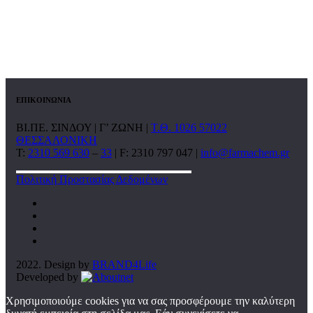
ΕΠΙΚΟΙΝΩΝΙΑ
ΒΙ.ΠΕ. ΣΙΝΔΟΥ | Γ’ ΖΩΝΗ |
Τ.Θ. 1026 57022
ΘΕΣΣΑΛΟΝΙΚΗ
T:
2310 569 630
–
33
| F: 2310 797 047 |
info@farmachem.gr
Πολιτική Προστασίας Δεδομένων
2022. Design by
BRAND4Life
Developed by
Χρησιμοποιούμε cookies για να σας προσφέρουμε την καλύτερη