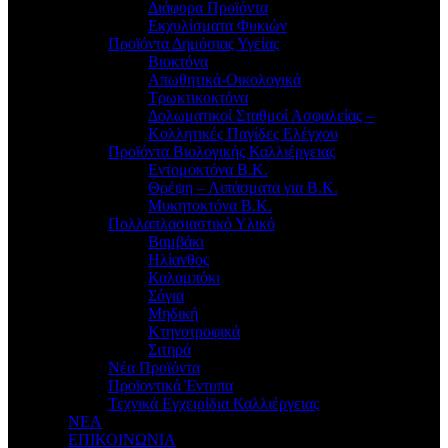
Διάφορα Προϊόντα
Εκχυλίσματα Φυκιών
Προϊόντα Δημόσιας Υγείας
Βιοκτόνα
Απωθητικά-Οικολογικά
Τρωκτικοκτόνα
Δολωματικοί Σταθμοί Ασφαλείας –
Κολλητικές Παγίδες Ελέγχου
Προϊόντα Βιολογικής Καλλιέργειας
Εντομοκτόνα Β.Κ.
Θρέψη – Λιπάσματα για Β.Κ.
Μυκητοκτόνα Β.Κ.
Πολλαπλασιαστικό Υλικό
Βαμβάκι
Ηλίανθος
Καλαμπόκι
Σόγια
Μηδική
Κτηνοτροφικά
Σιτηρά
Νέα Προϊόντα
Προϊοντικά Έντυπα
Τεχνικά Εγχειρίδια Καλλιέργειας
ΝΕΑ
ΕΠΙΚΟΙΝΩΝΙΑ