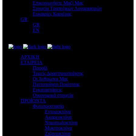
Επικοινωνήστε Μαζί Μας
Στοιχεία Τραπεζικών Λογαριασμών
Ευκαιρίες Καριέρας
GR
GR
EN
ΑΡΧΙΚΗ
ΕΤΑΙΡΕΙΑ
Προφίλ
Τομείς Δραστηριοποίησης
Οι Άνθρωποι Μας
Πιστοποίηση Ποιότητας
Εγκαταστάσεις
Οικονομικά στοιχεία
ΠΡΟΪΟΝΤΑ
Φυτοπροστασία
Εντομοκτόνα
Ακαρεοκτόνα
Νηματωδοκτόνα
Μυκητοκτόνα
Ζιζανιοκτόνα