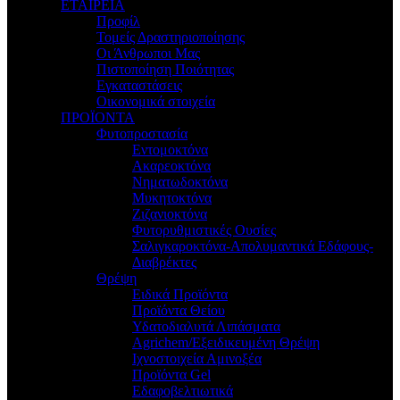
ΕΤΑΙΡΕΙΑ
Προφίλ
Τομείς Δραστηριοποίησης
Οι Άνθρωποι Μας
Πιστοποίηση Ποιότητας
Εγκαταστάσεις
Οικονομικά στοιχεία
ΠΡΟΪΟΝΤΑ
Φυτοπροστασία
Εντομοκτόνα
Ακαρεοκτόνα
Νηματωδοκτόνα
Μυκητοκτόνα
Ζιζανιοκτόνα
Φυτορυθμιστικές Ουσίες
Σαλιγκαροκτόνα-Απολυμαντικά Εδάφους-
Διαβρέκτες
Θρέψη
Ειδικά Προϊόντα
Προϊόντα Θείου
Υδατοδιαλυτά Λιπάσματα
Agrichem/Εξειδικευμένη Θρέψη
Ιχνοστοιχεία Αμινοξέα
Προϊόντα Gel
Εδαφοβελτιωτικά