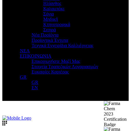
Ηλίανθος
Καλαμπόκι
Σόγια
Μηδική
Κτηνοτροφικά
Σιτηρά
Νέα Προϊόντα
Προϊοντικά Έντυπα
Τεχνικά Εγχειρίδια Καλλιέργειας
ΝΕΑ
ΕΠΙΚΟΙΝΩΝΙΑ
Επικοινωνήστε Μαζί Μας
Στοιχεία Τραπεζικών Λογαριασμών
Ευκαιρίες Καριέρας
GR
GR
EN