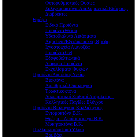
Φυτορυθμιστικές Ουσίες
Σαλιγκαροκτόνα-Απολυμαντικά Εδάφους-
Διαβρέκτες
Θρέψη
Ειδικά Προϊόντα
Προϊόντα Θείου
Υδατοδιαλυτά Λιπάσματα
Agrichem/Εξειδικευμένη Θρέψη
Ιχνοστοιχεία Αμινοξέα
Προϊόντα Gel
Εδαφοβελτιωτικά
Διάφορα Προϊόντα
Εκχυλίσματα Φυκιών
Προϊόντα Δημόσιας Υγείας
Βιοκτόνα
Απωθητικά-Οικολογικά
Τρωκτικοκτόνα
Δολωματικοί Σταθμοί Ασφαλείας –
Κολλητικές Παγίδες Ελέγχου
Προϊόντα Βιολογικής Καλλιέργειας
Εντομοκτόνα Β.Κ.
Θρέψη – Λιπάσματα για Β.Κ.
Μυκητοκτόνα Β.Κ.
Πολλαπλασιαστικό Υλικό
Βαμβάκι