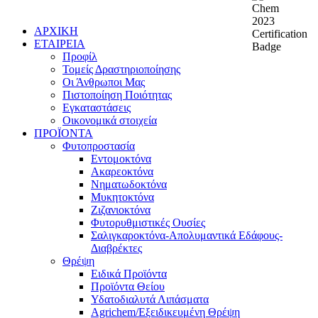
ΑΡΧΙΚΗ
ΕΤΑΙΡΕΙΑ
Προφίλ
Τομείς Δραστηριοποίησης
Οι Άνθρωποι Μας
Πιστοποίηση Ποιότητας
Εγκαταστάσεις
Οικονομικά στοιχεία
ΠΡΟΪΟΝΤΑ
Φυτοπροστασία
Εντομοκτόνα
Ακαρεοκτόνα
Νηματωδοκτόνα
Μυκητοκτόνα
Ζιζανιοκτόνα
Φυτορυθμιστικές Ουσίες
Σαλιγκαροκτόνα-Απολυμαντικά Εδάφους-
Διαβρέκτες
Θρέψη
Ειδικά Προϊόντα
Προϊόντα Θείου
Υδατοδιαλυτά Λιπάσματα
Agrichem/Εξειδικευμένη Θρέψη