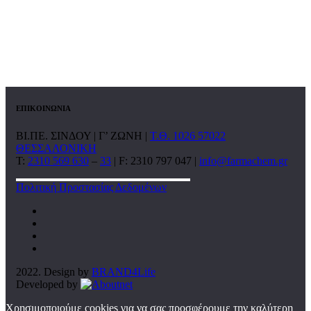
ΕΠΙΚΟΙΝΩΝΙΑ
ΒΙ.ΠΕ. ΣΙΝΔΟΥ | Γ’ ΖΩΝΗ |
Τ.Θ. 1026 57022
ΘΕΣΣΑΛΟΝΙΚΗ
T:
2310 569 630
–
33
| F: 2310 797 047 |
info@farmachem.gr
Πολιτική Προστασίας Δεδομένων
2022. Design by
BRAND4Life
Developed by
Χρησιμοποιούμε cookies για να σας προσφέρουμε την καλύτερη