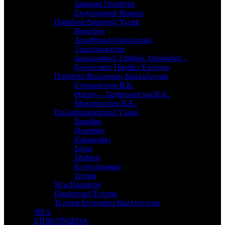
Διάφορα Προϊόντα
Εκχυλίσματα Φυκιών
Προϊόντα Δημόσιας Υγείας
Βιοκτόνα
Απωθητικά-Οικολογικά
Τρωκτικοκτόνα
Δολωματικοί Σταθμοί Ασφαλείας –
Κολλητικές Παγίδες Ελέγχου
Προϊόντα Βιολογικής Καλλιέργειας
Εντομοκτόνα Β.Κ.
Θρέψη – Λιπάσματα για Β.Κ.
Μυκητοκτόνα Β.Κ.
Πολλαπλασιαστικό Υλικό
Βαμβάκι
Ηλίανθος
Καλαμπόκι
Σόγια
Μηδική
Κτηνοτροφικά
Σιτηρά
Νέα Προϊόντα
Προϊοντικά Έντυπα
Τεχνικά Εγχειρίδια Καλλιέργειας
ΝΕΑ
ΕΠΙΚΟΙΝΩΝΙΑ