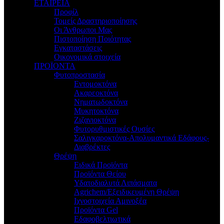
ΕΤΑΙΡΕΙΑ
Προφίλ
Τομείς Δραστηριοποίησης
Οι Άνθρωποι Μας
Πιστοποίηση Ποιότητας
Εγκαταστάσεις
Οικονομικά στοιχεία
ΠΡΟΪΟΝΤΑ
Φυτοπροστασία
Εντομοκτόνα
Ακαρεοκτόνα
Νηματωδοκτόνα
Μυκητοκτόνα
Ζιζανιοκτόνα
Φυτορυθμιστικές Ουσίες
Σαλιγκαροκτόνα-Απολυμαντικά Εδάφους-
Διαβρέκτες
Θρέψη
Ειδικά Προϊόντα
Προϊόντα Θείου
Υδατοδιαλυτά Λιπάσματα
Agrichem/Εξειδικευμένη Θρέψη
Ιχνοστοιχεία Αμινοξέα
Προϊόντα Gel
Εδαφοβελτιωτικά