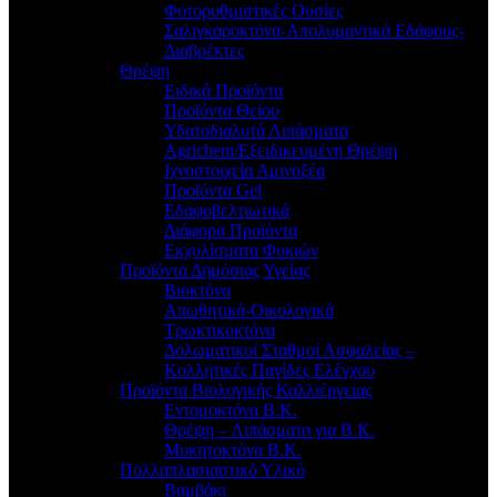
Φυτορυθμιστικές Ουσίες
Σαλιγκαροκτόνα-Απολυμαντικά Εδάφους-
Διαβρέκτες
Θρέψη
Ειδικά Προϊόντα
Προϊόντα Θείου
Υδατοδιαλυτά Λιπάσματα
Agrichem/Εξειδικευμένη Θρέψη
Ιχνοστοιχεία Αμινοξέα
Προϊόντα Gel
Εδαφοβελτιωτικά
Διάφορα Προϊόντα
Εκχυλίσματα Φυκιών
Προϊόντα Δημόσιας Υγείας
Βιοκτόνα
Απωθητικά-Οικολογικά
Τρωκτικοκτόνα
Δολωματικοί Σταθμοί Ασφαλείας –
Κολλητικές Παγίδες Ελέγχου
Προϊόντα Βιολογικής Καλλιέργειας
Εντομοκτόνα Β.Κ.
Θρέψη – Λιπάσματα για Β.Κ.
Μυκητοκτόνα Β.Κ.
Πολλαπλασιαστικό Υλικό
Βαμβάκι