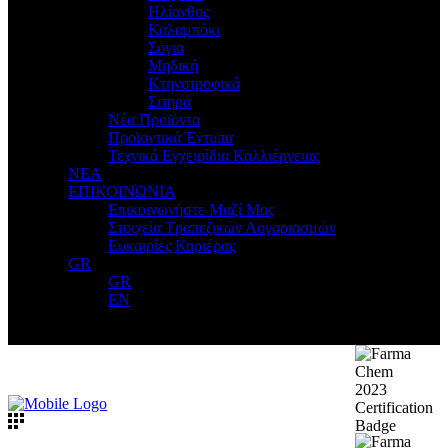
Ηλίανθος
Καλαμπόκι
Σόγια
Μηδική
Κτηνοτροφικά
Σιτηρά
Νέα Προϊόντα
Προϊοντικά Έντυπα
Τεχνικά Εγχειρίδια Καλλιέργειας
ΝΕΑ
ΕΠΙΚΟΙΝΩΝΙΑ
Επικοινωνήστε Μαζί Μας
Στοιχεία Τραπεζικών Λογαριασμών
Ευκαιρίες Καριέρας
GR
GR
EN