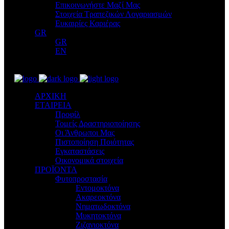
Επικοινωνήστε Μαζί Μας
Στοιχεία Τραπεζικών Λογαριασμών
Ευκαιρίες Καριέρας
GR
GR
EN
ΑΡΧΙΚΗ
ΕΤΑΙΡΕΙΑ
Προφίλ
Τομείς Δραστηριοποίησης
Οι Άνθρωποι Μας
Πιστοποίηση Ποιότητας
Εγκαταστάσεις
Οικονομικά στοιχεία
ΠΡΟΪΟΝΤΑ
Φυτοπροστασία
Εντομοκτόνα
Ακαρεοκτόνα
Νηματωδοκτόνα
Μυκητοκτόνα
Ζιζανιοκτόνα