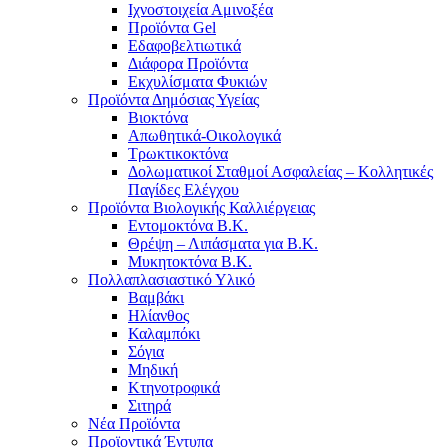
Ιχνοστοιχεία Αμινοξέα
Προϊόντα Gel
Εδαφοβελτιωτικά
Διάφορα Προϊόντα
Εκχυλίσματα Φυκιών
Προϊόντα Δημόσιας Υγείας
Βιοκτόνα
Απωθητικά-Οικολογικά
Τρωκτικοκτόνα
Δολωματικοί Σταθμοί Ασφαλείας – Κολλητικές
Παγίδες Ελέγχου
Προϊόντα Βιολογικής Καλλιέργειας
Εντομοκτόνα Β.Κ.
Θρέψη – Λιπάσματα για Β.Κ.
Μυκητοκτόνα Β.Κ.
Πολλαπλασιαστικό Υλικό
Βαμβάκι
Ηλίανθος
Καλαμπόκι
Σόγια
Μηδική
Κτηνοτροφικά
Σιτηρά
Νέα Προϊόντα
Προϊοντικά Έντυπα