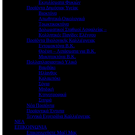
Εκχυλίσματα Φυκιών
Προϊόντα Δημόσιας Υγείας
Βιοκτόνα
Απωθητικά-Οικολογικά
Τρωκτικοκτόνα
Δολωματικοί Σταθμοί Ασφαλείας –
Κολλητικές Παγίδες Ελέγχου
Προϊόντα Βιολογικής Καλλιέργειας
Εντομοκτόνα Β.Κ.
Θρέψη – Λιπάσματα για Β.Κ.
Μυκητοκτόνα Β.Κ.
Πολλαπλασιαστικό Υλικό
Βαμβάκι
Ηλίανθος
Καλαμπόκι
Σόγια
Μηδική
Κτηνοτροφικά
Σιτηρά
Νέα Προϊόντα
Προϊοντικά Έντυπα
Τεχνικά Εγχειρίδια Καλλιέργειας
ΝΕΑ
ΕΠΙΚΟΙΝΩΝΙΑ
Επικοινωνήστε Μαζί Μας