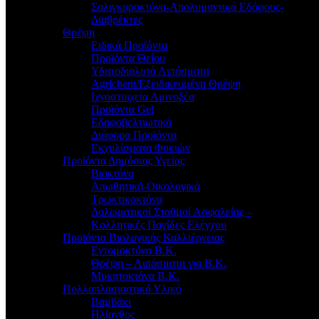
Σαλιγκαροκτόνα-Απολυμαντικά Εδάφους-
Διαβρέκτες
Θρέψη
Ειδικά Προϊόντα
Προϊόντα Θείου
Υδατοδιαλυτά Λιπάσματα
Agrichem/Εξειδικευμένη Θρέψη
Ιχνοστοιχεία Αμινοξέα
Προϊόντα Gel
Εδαφοβελτιωτικά
Διάφορα Προϊόντα
Εκχυλίσματα Φυκιών
Προϊόντα Δημόσιας Υγείας
Βιοκτόνα
Απωθητικά-Οικολογικά
Τρωκτικοκτόνα
Δολωματικοί Σταθμοί Ασφαλείας –
Κολλητικές Παγίδες Ελέγχου
Προϊόντα Βιολογικής Καλλιέργειας
Εντομοκτόνα Β.Κ.
Θρέψη – Λιπάσματα για Β.Κ.
Μυκητοκτόνα Β.Κ.
Πολλαπλασιαστικό Υλικό
Βαμβάκι
Ηλίανθος