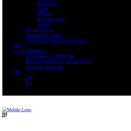
Καλαμπόκι
Σόγια
Μηδική
Κτηνοτροφικά
Σιτηρά
Νέα Προϊόντα
Προϊοντικά Έντυπα
Τεχνικά Εγχειρίδια Καλλιέργειας
ΝΕΑ
ΕΠΙΚΟΙΝΩΝΙΑ
Επικοινωνήστε Μαζί Μας
Στοιχεία Τραπεζικών Λογαριασμών
Ευκαιρίες Καριέρας
GR
GR
EN