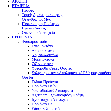
ΑΡΧΙΚΗ
ΕΤΑΙΡΕΙΑ
Προφίλ
Τομείς Δραστηριοποίησης
Οι Άνθρωποι Μας
Πιστοποίηση Ποιότητας
Εγκαταστάσεις
Οικονομικά στοιχεία
ΠΡΟΪΟΝΤΑ
Φυτοπροστασία
Εντομοκτόνα
Ακαρεοκτόνα
Νηματωδοκτόνα
Μυκητοκτόνα
Ζιζανιοκτόνα
Φυτορυθμιστικές Ουσίες
Σαλιγκαροκτόνα-Απολυμαντικά Εδάφους-Διαβρέκ
Θρέψη
Ειδικά Προϊόντα
Προϊόντα Θείου
Υδατοδιαλυτά Λιπάσματα
Agrichem/Εξειδικευμένη Θρέψη
Ιχνοστοιχεία Αμινοξέα
Προϊόντα Gel
Εδαφοβελτιωτικά