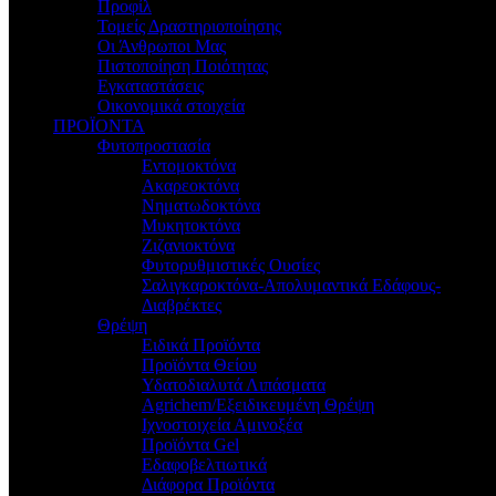
Προφίλ
Τομείς Δραστηριοποίησης
Οι Άνθρωποι Μας
Πιστοποίηση Ποιότητας
Εγκαταστάσεις
Οικονομικά στοιχεία
ΠΡΟΪΟΝΤΑ
Φυτοπροστασία
Εντομοκτόνα
Ακαρεοκτόνα
Νηματωδοκτόνα
Μυκητοκτόνα
Ζιζανιοκτόνα
Φυτορυθμιστικές Ουσίες
Σαλιγκαροκτόνα-Απολυμαντικά Εδάφους-
Διαβρέκτες
Θρέψη
Ειδικά Προϊόντα
Προϊόντα Θείου
Υδατοδιαλυτά Λιπάσματα
Agrichem/Εξειδικευμένη Θρέψη
Ιχνοστοιχεία Αμινοξέα
Προϊόντα Gel
Εδαφοβελτιωτικά
Διάφορα Προϊόντα