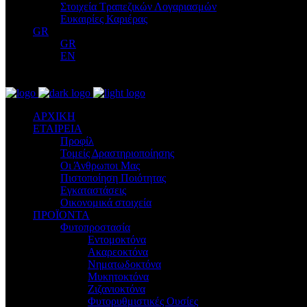
Στοιχεία Τραπεζικών Λογαριασμών
Ευκαιρίες Καριέρας
GR
GR
EN
ΑΡΧΙΚΗ
ΕΤΑΙΡΕΙΑ
Προφίλ
Τομείς Δραστηριοποίησης
Οι Άνθρωποι Μας
Πιστοποίηση Ποιότητας
Εγκαταστάσεις
Οικονομικά στοιχεία
ΠΡΟΪΟΝΤΑ
Φυτοπροστασία
Εντομοκτόνα
Ακαρεοκτόνα
Νηματωδοκτόνα
Μυκητοκτόνα
Ζιζανιοκτόνα
Φυτορυθμιστικές Ουσίες