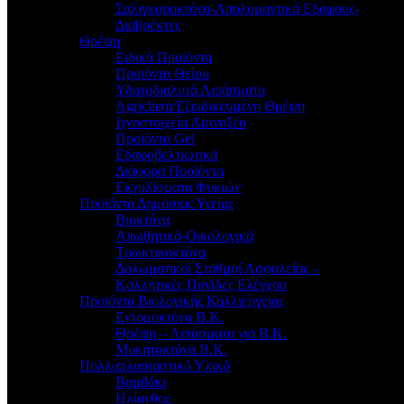
Σαλιγκαροκτόνα-Απολυμαντικά Εδάφους-
Διαβρέκτες
Θρέψη
Ειδικά Προϊόντα
Προϊόντα Θείου
Υδατοδιαλυτά Λιπάσματα
Agrichem/Εξειδικευμένη Θρέψη
Ιχνοστοιχεία Αμινοξέα
Προϊόντα Gel
Εδαφοβελτιωτικά
Διάφορα Προϊόντα
Εκχυλίσματα Φυκιών
Προϊόντα Δημόσιας Υγείας
Βιοκτόνα
Απωθητικά-Οικολογικά
Τρωκτικοκτόνα
Δολωματικοί Σταθμοί Ασφαλείας –
Κολλητικές Παγίδες Ελέγχου
Προϊόντα Βιολογικής Καλλιέργειας
Εντομοκτόνα Β.Κ.
Θρέψη – Λιπάσματα για Β.Κ.
Μυκητοκτόνα Β.Κ.
Πολλαπλασιαστικό Υλικό
Βαμβάκι
Ηλίανθος