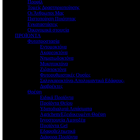
Προφίλ
Τομείς Δραστηριοποίησης
Οι Άνθρωποι Μας
Πιστοποίηση Ποιότητας
Εγκαταστάσεις
Οικονομικά στοιχεία
ΠΡΟΪΟΝΤΑ
Φυτοπροστασία
Εντομοκτόνα
Ακαρεοκτόνα
Νηματωδοκτόνα
Μυκητοκτόνα
Ζιζανιοκτόνα
Φυτορυθμιστικές Ουσίες
Σαλιγκαροκτόνα-Απολυμαντικά Εδάφους-
Διαβρέκτες
Θρέψη
Ειδικά Προϊόντα
Προϊόντα Θείου
Υδατοδιαλυτά Λιπάσματα
Agrichem/Εξειδικευμένη Θρέψη
Ιχνοστοιχεία Αμινοξέα
Προϊόντα Gel
Εδαφοβελτιωτικά
Διάφορα Προϊόντα