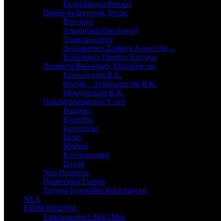
Εκχυλίσματα Φυκιών
Προϊόντα Δημόσιας Υγείας
Βιοκτόνα
Απωθητικά-Οικολογικά
Τρωκτικοκτόνα
Δολωματικοί Σταθμοί Ασφαλείας –
Κολλητικές Παγίδες Ελέγχου
Προϊόντα Βιολογικής Καλλιέργειας
Εντομοκτόνα Β.Κ.
Θρέψη – Λιπάσματα για Β.Κ.
Μυκητοκτόνα Β.Κ.
Πολλαπλασιαστικό Υλικό
Βαμβάκι
Ηλίανθος
Καλαμπόκι
Σόγια
Μηδική
Κτηνοτροφικά
Σιτηρά
Νέα Προϊόντα
Προϊοντικά Έντυπα
Τεχνικά Εγχειρίδια Καλλιέργειας
ΝΕΑ
ΕΠΙΚΟΙΝΩΝΙΑ
Επικοινωνήστε Μαζί Μας