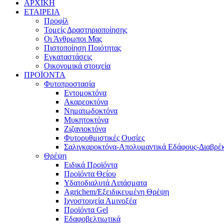
ΑΡΧΙΚΗ
ΕΤΑΙΡΕΙΑ
Προφίλ
Τομείς Δραστηριοποίησης
Οι Άνθρωποι Μας
Πιστοποίηση Ποιότητας
Εγκαταστάσεις
Οικονομικά στοιχεία
ΠΡΟΪΟΝΤΑ
Φυτοπροστασία
Εντομοκτόνα
Ακαρεοκτόνα
Νηματωδοκτόνα
Μυκητοκτόνα
Ζιζανιοκτόνα
Φυτορυθμιστικές Ουσίες
Σαλιγκαροκτόνα-Απολυμαντικά Εδάφους-Διαβρέκ
Θρέψη
Ειδικά Προϊόντα
Προϊόντα Θείου
Υδατοδιαλυτά Λιπάσματα
Agrichem/Εξειδικευμένη Θρέψη
Ιχνοστοιχεία Αμινοξέα
Προϊόντα Gel
Εδαφοβελτιωτικά