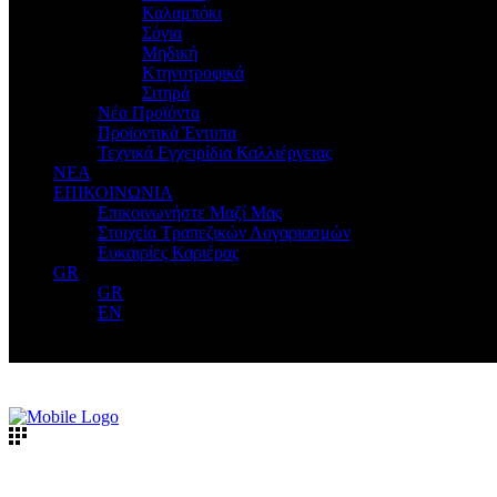
Καλαμπόκι
Σόγια
Μηδική
Κτηνοτροφικά
Σιτηρά
Νέα Προϊόντα
Προϊοντικά Έντυπα
Τεχνικά Εγχειρίδια Καλλιέργειας
ΝΕΑ
ΕΠΙΚΟΙΝΩΝΙΑ
Επικοινωνήστε Μαζί Μας
Στοιχεία Τραπεζικών Λογαριασμών
Ευκαιρίες Καριέρας
GR
GR
EN