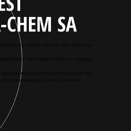
EST
-CHEM SA
σεμινάριο της FARMA-CHEM SA, στον τομέα των
κπαιδευτική παρουσίαση ανέλαβε ο κ. Δημήτρης
 πρακτικές συμβουλές στους επαγγελματίες του
ένας εποικοδομητικός διάλογος, δίνοντας