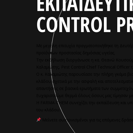
ΕΚΠΑΙΔΕΥΤΙ
CONTROL P
Με μεγάλη επιτυχία πραγματοποιήθηκε τη Δευτέ
προϊόντων προστασίας δημόσιας υγείας.
Την εκδήλωση διοργάνωσε η κα. Θεανώ Κουσούμπ
Καλαμιώτης, Pest Control Chief Technical Office
Ο κ. Καλαμιώτης παρουσίασε την πλήρη γκάμα βι
κλάδου σχετικά με την ασφαλή και αποτελεσματι
απαντήσεις σε βασικά ερωτήματα των συμμετεχό
Ευχαριστούμε θερμά όλους όσους μας τίμησαν με
Η FARMA-CHEM συνεχίζει την εκπαίδευση και υπ
του κλάδου.
Μείνετε συντονισμένοι για τις επόμενες δράσει