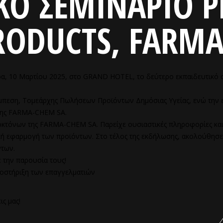
ΚΟ ΣΕΜΙΝΑΡΙΟ P
RODUCTS, FARMA
ρα, 10 Μαρτίου 2025, στο GRAND HOTEL, το δεύτερο εκπαιδευτικό 
εση, Τομεάρχης Πωλήσεων Προϊόντων Δημόσιας Υγείας, ενώ την ε
r της FARMA-CHEM SA.
οκτόνων της FARMA-CHEM SA. Παρείχε ουσιαστικές πληροφορίες και
κή εφαρμογή των προϊόντων. Στο τέλος της εκδήλωσης, ακολούθησε 
ντων.
 την παρουσία τους!
οστήριξη των επαγγελματιών
ς μας!