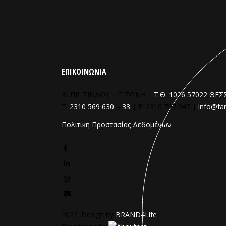
ΕΠΙΚΟΙΝΩΝΙΑ
ΒΙ.ΠΕ. ΣΙΝΔΟΥ | Γ’ ΖΩΝΗ |
Τ.Θ. 1026 57022 ΘΕ
T:
2310 569 630
–
33
| F: 2310 797 047 |
info@fa
Πολιτική Προστασίας Δεδομένων
2022. Design by
BRAND4Life