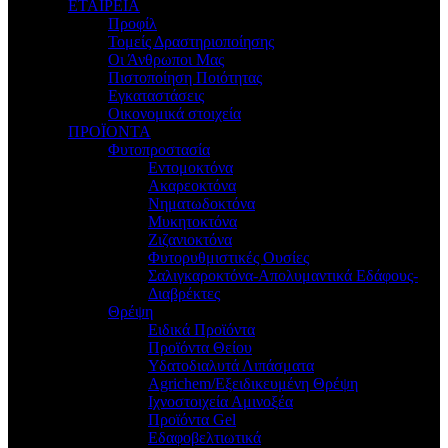
ΕΤΑΙΡΕΙΑ
Προφίλ
Τομείς Δραστηριοποίησης
Οι Άνθρωποι Μας
Πιστοποίηση Ποιότητας
Εγκαταστάσεις
Οικονομικά στοιχεία
ΠΡΟΪΟΝΤΑ
Φυτοπροστασία
Εντομοκτόνα
Ακαρεοκτόνα
Νηματωδοκτόνα
Μυκητοκτόνα
Ζιζανιοκτόνα
Φυτορυθμιστικές Ουσίες
Σαλιγκαροκτόνα-Απολυμαντικά Εδάφους-
Διαβρέκτες
Θρέψη
Ειδικά Προϊόντα
Προϊόντα Θείου
Υδατοδιαλυτά Λιπάσματα
Agrichem/Εξειδικευμένη Θρέψη
Ιχνοστοιχεία Αμινοξέα
Προϊόντα Gel
Εδαφοβελτιωτικά