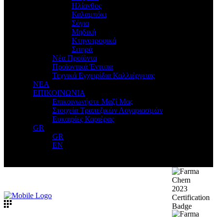
Ηλίανθος
Καλαμπόκι
Σόγια
Μηδική
Κτηνοτροφικά
Σιτηρά
Νέα Προϊόντα
Προϊοντικά Έντυπα
Τεχνικά Εγχειρίδια Καλλιέργειας
ΝΕΑ
ΕΠΙΚΟΙΝΩΝΙΑ
Επικοινωνήστε Μαζί Μας
Στοιχεία Τραπεζικών Λογαριασμών
Ευκαιρίες Καριέρας
GR
GR
EN