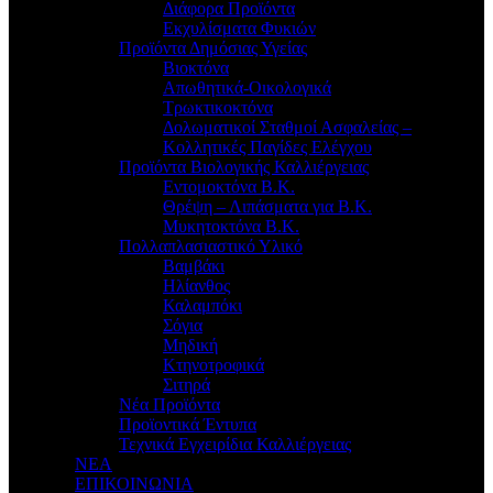
Διάφορα Προϊόντα
Εκχυλίσματα Φυκιών
Προϊόντα Δημόσιας Υγείας
Βιοκτόνα
Απωθητικά-Οικολογικά
Τρωκτικοκτόνα
Δολωματικοί Σταθμοί Ασφαλείας –
Κολλητικές Παγίδες Ελέγχου
Προϊόντα Βιολογικής Καλλιέργειας
Εντομοκτόνα Β.Κ.
Θρέψη – Λιπάσματα για Β.Κ.
Μυκητοκτόνα Β.Κ.
Πολλαπλασιαστικό Υλικό
Βαμβάκι
Ηλίανθος
Καλαμπόκι
Σόγια
Μηδική
Κτηνοτροφικά
Σιτηρά
Νέα Προϊόντα
Προϊοντικά Έντυπα
Τεχνικά Εγχειρίδια Καλλιέργειας
ΝΕΑ
ΕΠΙΚΟΙΝΩΝΙΑ