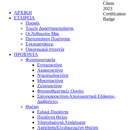
ΑΡΧΙΚΗ
ΕΤΑΙΡΕΙΑ
Προφίλ
Τομείς Δραστηριοποίησης
Οι Άνθρωποι Μας
Πιστοποίηση Ποιότητας
Εγκαταστάσεις
Οικονομικά στοιχεία
ΠΡΟΪΟΝΤΑ
Φυτοπροστασία
Εντομοκτόνα
Ακαρεοκτόνα
Νηματωδοκτόνα
Μυκητοκτόνα
Ζιζανιοκτόνα
Φυτορυθμιστικές Ουσίες
Σαλιγκαροκτόνα-Απολυμαντικά Εδάφους-
Διαβρέκτες
Θρέψη
Ειδικά Προϊόντα
Προϊόντα Θείου
Υδατοδιαλυτά Λιπάσματα
Agrichem/Εξειδικευμένη Θρέψη