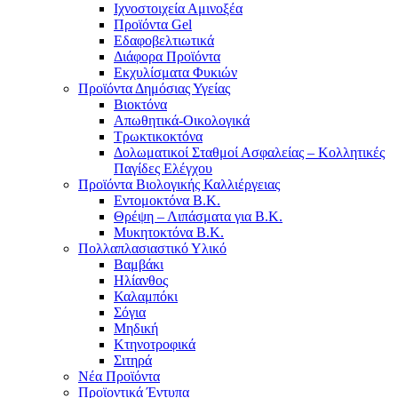
Ιχνοστοιχεία Αμινοξέα
Προϊόντα Gel
Εδαφοβελτιωτικά
Διάφορα Προϊόντα
Εκχυλίσματα Φυκιών
Προϊόντα Δημόσιας Υγείας
Βιοκτόνα
Απωθητικά-Οικολογικά
Τρωκτικοκτόνα
Δολωματικοί Σταθμοί Ασφαλείας – Κολλητικές
Παγίδες Ελέγχου
Προϊόντα Βιολογικής Καλλιέργειας
Εντομοκτόνα Β.Κ.
Θρέψη – Λιπάσματα για Β.Κ.
Μυκητοκτόνα Β.Κ.
Πολλαπλασιαστικό Υλικό
Βαμβάκι
Ηλίανθος
Καλαμπόκι
Σόγια
Μηδική
Κτηνοτροφικά
Σιτηρά
Νέα Προϊόντα
Προϊοντικά Έντυπα