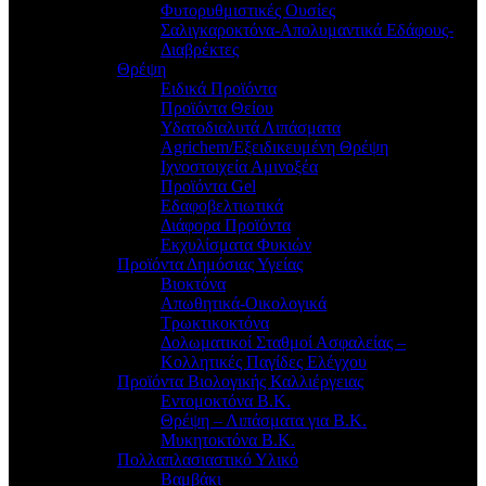
Φυτορυθμιστικές Ουσίες
Σαλιγκαροκτόνα-Απολυμαντικά Εδάφους-
Διαβρέκτες
Θρέψη
Ειδικά Προϊόντα
Προϊόντα Θείου
Υδατοδιαλυτά Λιπάσματα
Agrichem/Εξειδικευμένη Θρέψη
Ιχνοστοιχεία Αμινοξέα
Προϊόντα Gel
Εδαφοβελτιωτικά
Διάφορα Προϊόντα
Εκχυλίσματα Φυκιών
Προϊόντα Δημόσιας Υγείας
Βιοκτόνα
Απωθητικά-Οικολογικά
Τρωκτικοκτόνα
Δολωματικοί Σταθμοί Ασφαλείας –
Κολλητικές Παγίδες Ελέγχου
Προϊόντα Βιολογικής Καλλιέργειας
Εντομοκτόνα Β.Κ.
Θρέψη – Λιπάσματα για Β.Κ.
Μυκητοκτόνα Β.Κ.
Πολλαπλασιαστικό Υλικό
Βαμβάκι