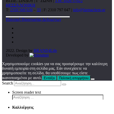
ΒΙ.ΠΕ. ΣΙΝΔΟΥ | Γ’ ΖΩΝΗ |
Τ.Θ. 1026 57022
ΘΕΣΣΑΛΟΝΙΚΗ
T:
2310 569 630
–
33
| F: 2310 797 047 |
info@farmachem.gr
Πολιτική Προστασίας Δεδομένων
2022. Design by
BRAND4Life
Developed by
Χρησιμοποιούμε cookies για να σας προσφέρουμε την καλύτερη
δυνατή εμπειρία στη σελίδα μας. Εάν συνεχίσετε να
χρησιμοποιείτε τη σελίδα, θα υποθέσουμε πως είστε
ικανοποιημένοι με αυτό.
Εντάξει
Πολιτική απορρήτου
Search
Screen reader text
Καλλιέργεις