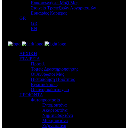
Επικοινωνήστε Μαζί Μας
Στοιχεία Τραπεζικών Λογαριασμών
Ευκαιρίες Καριέρας
GR
GR
EN
ΑΡΧΙΚΗ
ΕΤΑΙΡΕΙΑ
Προφίλ
Τομείς Δραστηριοποίησης
Οι Άνθρωποι Μας
Πιστοποίηση Ποιότητας
Εγκαταστάσεις
Οικονομικά στοιχεία
ΠΡΟΪΟΝΤΑ
Φυτοπροστασία
Εντομοκτόνα
Ακαρεοκτόνα
Νηματωδοκτόνα
Μυκητοκτόνα
Ζιζανιοκτόνα