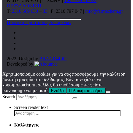
ΒΙ.ΠΕ. ΣΙΝΔΟΥ | Γ’ ΖΩΝΗ |
Τ.Θ. 1026 57022
ΘΕΣΣΑΛΟΝΙΚΗ
T:
2310 569 630
–
33
| F: 2310 797 047 |
info@farmachem.gr
Πολιτική Προστασίας Δεδομένων
2022. Design by
BRAND4Life
Developed by
Χρησιμοποιούμε cookies για να σας προσφέρουμε την καλύτερη
δυνατή εμπειρία στη σελίδα μας. Εάν συνεχίσετε να
χρησιμοποιείτε τη σελίδα, θα υποθέσουμε πως είστε
ικανοποιημένοι με αυτό.
Εντάξει
Πολιτική απορρήτου
Search
Screen reader text
Καλλιέργεις