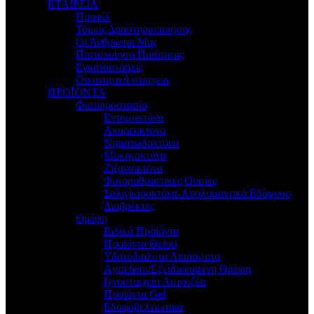
ΕΤΑΙΡΕΙΑ
Προφίλ
Τομείς Δραστηριοποίησης
Οι Άνθρωποι Μας
Πιστοποίηση Ποιότητας
Εγκαταστάσεις
Οικονομικά στοιχεία
ΠΡΟΪΟΝΤΑ
Φυτοπροστασία
Εντομοκτόνα
Ακαρεοκτόνα
Νηματωδοκτόνα
Μυκητοκτόνα
Ζιζανιοκτόνα
Φυτορυθμιστικές Ουσίες
Σαλιγκαροκτόνα-Απολυμαντικά Εδάφους-
Διαβρέκτες
Θρέψη
Ειδικά Προϊόντα
Προϊόντα Θείου
Υδατοδιαλυτά Λιπάσματα
Agrichem/Εξειδικευμένη Θρέψη
Ιχνοστοιχεία Αμινοξέα
Προϊόντα Gel
Εδαφοβελτιωτικά