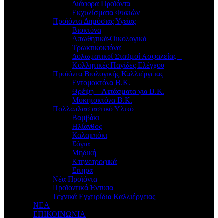
Διάφορα Προϊόντα
Εκχυλίσματα Φυκιών
Προϊόντα Δημόσιας Υγείας
Βιοκτόνα
Απωθητικά-Οικολογικά
Τρωκτικοκτόνα
Δολωματικοί Σταθμοί Ασφαλείας –
Κολλητικές Παγίδες Ελέγχου
Προϊόντα Βιολογικής Καλλιέργειας
Εντομοκτόνα Β.Κ.
Θρέψη – Λιπάσματα για Β.Κ.
Μυκητοκτόνα Β.Κ.
Πολλαπλασιαστικό Υλικό
Βαμβάκι
Ηλίανθος
Καλαμπόκι
Σόγια
Μηδική
Κτηνοτροφικά
Σιτηρά
Νέα Προϊόντα
Προϊοντικά Έντυπα
Τεχνικά Εγχειρίδια Καλλιέργειας
ΝΕΑ
ΕΠΙΚΟΙΝΩΝΙΑ