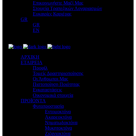
Επικοινωνήστε Μαζί Μας
Στοιχεία Τραπεζικών Λογαριασμών
Ευκαιρίες Καριέρας
GR
GR
EN
ΑΡΧΙΚΗ
ΕΤΑΙΡΕΙΑ
Προφίλ
Τομείς Δραστηριοποίησης
Οι Άνθρωποι Μας
Πιστοποίηση Ποιότητας
Εγκαταστάσεις
Οικονομικά στοιχεία
ΠΡΟΪΟΝΤΑ
Φυτοπροστασία
Εντομοκτόνα
Ακαρεοκτόνα
Νηματωδοκτόνα
Μυκητοκτόνα
Ζιζανιοκτόνα