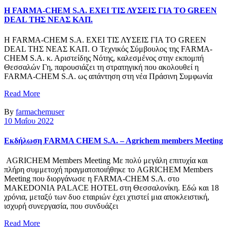
Η FARMA-CHEM S.A. ΕΧΕΙ ΤΙΣ ΛΥΣΕΙΣ ΓΙΑ ΤΟ GREEN
DEAL ΤΗΣ ΝΕΑΣ ΚΑΠ.
Η FARMA-CHEM S.A. ΕΧΕΙ ΤΙΣ ΛΥΣΕΙΣ ΓΙΑ ΤΟ GREEN
DEAL ΤΗΣ ΝΕΑΣ ΚΑΠ. Ο Τεχνικός Σύμβουλος της FARMA-
CHEM S.A. κ. Αριστείδης Νότης, καλεσμένος στην εκπομπή
Θεσσαλών Γη, παρουσιάζει τη στρατηγική που ακολουθεί η
FARMA-CHEM S.A. ως απάντηση στη νέα Πράσινη Συμφωνία
Read More
By
farmachemuser
10 Μαΐου 2022
Εκδήλωση FARMA CHEM S.A. – Agrichem members Meeting
AGRICHEM Members Meeting Με πολύ μεγάλη επιτυχία και
πλήρη συμμετοχή πραγματοποιήθηκε το AGRICHEM Members
Meeting που διοργάνωσε η FARMA-CHEM S.A. στο
MAKEDONIA PALACE HOTEL στη Θεσσαλονίκη. Εδώ και 18
χρόνια, μεταξύ των δυο εταιριών έχει χτιστεί μια αποκλειστική,
ισχυρή συνεργασία, που συνδυάζει
Read More