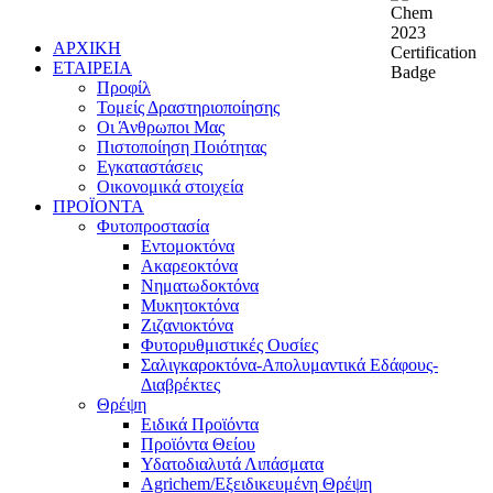
ΑΡΧΙΚΗ
ΕΤΑΙΡΕΙΑ
Προφίλ
Τομείς Δραστηριοποίησης
Οι Άνθρωποι Μας
Πιστοποίηση Ποιότητας
Εγκαταστάσεις
Οικονομικά στοιχεία
ΠΡΟΪΟΝΤΑ
Φυτοπροστασία
Εντομοκτόνα
Ακαρεοκτόνα
Νηματωδοκτόνα
Μυκητοκτόνα
Ζιζανιοκτόνα
Φυτορυθμιστικές Ουσίες
Σαλιγκαροκτόνα-Απολυμαντικά Εδάφους-
Διαβρέκτες
Θρέψη
Ειδικά Προϊόντα
Προϊόντα Θείου
Υδατοδιαλυτά Λιπάσματα
Agrichem/Εξειδικευμένη Θρέψη