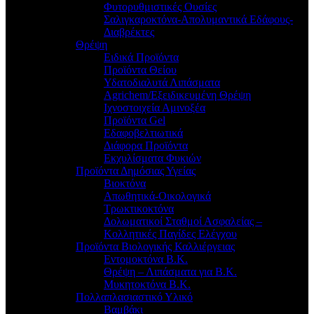
Φυτορυθμιστικές Ουσίες
Σαλιγκαροκτόνα-Απολυμαντικά Εδάφους-
Διαβρέκτες
Θρέψη
Ειδικά Προϊόντα
Προϊόντα Θείου
Υδατοδιαλυτά Λιπάσματα
Agrichem/Εξειδικευμένη Θρέψη
Ιχνοστοιχεία Αμινοξέα
Προϊόντα Gel
Εδαφοβελτιωτικά
Διάφορα Προϊόντα
Εκχυλίσματα Φυκιών
Προϊόντα Δημόσιας Υγείας
Βιοκτόνα
Απωθητικά-Οικολογικά
Τρωκτικοκτόνα
Δολωματικοί Σταθμοί Ασφαλείας –
Κολλητικές Παγίδες Ελέγχου
Προϊόντα Βιολογικής Καλλιέργειας
Εντομοκτόνα Β.Κ.
Θρέψη – Λιπάσματα για Β.Κ.
Μυκητοκτόνα Β.Κ.
Πολλαπλασιαστικό Υλικό
Βαμβάκι