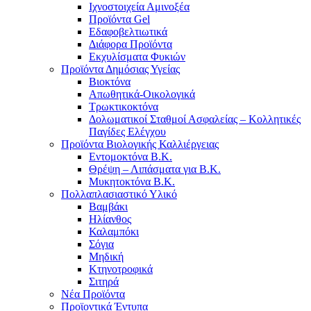
Ιχνοστοιχεία Αμινοξέα
Προϊόντα Gel
Εδαφοβελτιωτικά
Διάφορα Προϊόντα
Εκχυλίσματα Φυκιών
Προϊόντα Δημόσιας Υγείας
Βιοκτόνα
Απωθητικά-Οικολογικά
Τρωκτικοκτόνα
Δολωματικοί Σταθμοί Ασφαλείας – Κολλητικές
Παγίδες Ελέγχου
Προϊόντα Βιολογικής Καλλιέργειας
Εντομοκτόνα Β.Κ.
Θρέψη – Λιπάσματα για Β.Κ.
Μυκητοκτόνα Β.Κ.
Πολλαπλασιαστικό Υλικό
Βαμβάκι
Ηλίανθος
Καλαμπόκι
Σόγια
Μηδική
Κτηνοτροφικά
Σιτηρά
Νέα Προϊόντα
Προϊοντικά Έντυπα