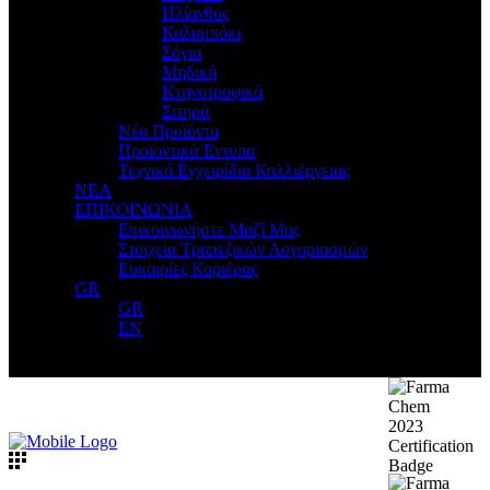
Ηλίανθος
Καλαμπόκι
Σόγια
Μηδική
Κτηνοτροφικά
Σιτηρά
Νέα Προϊόντα
Προϊοντικά Έντυπα
Τεχνικά Εγχειρίδια Καλλιέργειας
ΝΕΑ
ΕΠΙΚΟΙΝΩΝΙΑ
Επικοινωνήστε Μαζί Μας
Στοιχεία Τραπεζικών Λογαριασμών
Ευκαιρίες Καριέρας
GR
GR
EN