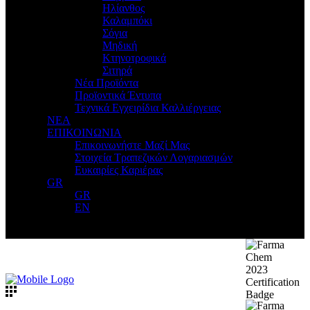
Ηλίανθος
Καλαμπόκι
Σόγια
Μηδική
Κτηνοτροφικά
Σιτηρά
Νέα Προϊόντα
Προϊοντικά Έντυπα
Τεχνικά Εγχειρίδια Καλλιέργειας
ΝΕΑ
ΕΠΙΚΟΙΝΩΝΙΑ
Επικοινωνήστε Μαζί Μας
Στοιχεία Τραπεζικών Λογαριασμών
Ευκαιρίες Καριέρας
GR
GR
EN