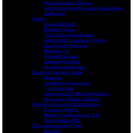
Φυτορυθμιστικές Ουσίες
Σαλιγκαροκτόνα-Απολυμαντικά Εδάφους-
Διαβρέκτες
Θρέψη
Ειδικά Προϊόντα
Προϊόντα Θείου
Υδατοδιαλυτά Λιπάσματα
Agrichem/Εξειδικευμένη Θρέψη
Ιχνοστοιχεία Αμινοξέα
Προϊόντα Gel
Εδαφοβελτιωτικά
Διάφορα Προϊόντα
Εκχυλίσματα Φυκιών
Προϊόντα Δημόσιας Υγείας
Βιοκτόνα
Απωθητικά-Οικολογικά
Τρωκτικοκτόνα
Δολωματικοί Σταθμοί Ασφαλείας –
Κολλητικές Παγίδες Ελέγχου
Προϊόντα Βιολογικής Καλλιέργειας
Εντομοκτόνα Β.Κ.
Θρέψη – Λιπάσματα για Β.Κ.
Μυκητοκτόνα Β.Κ.
Πολλαπλασιαστικό Υλικό
Βαμβάκι