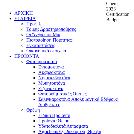
ΑΡΧΙΚΗ
ΕΤΑΙΡΕΙΑ
Προφίλ
Τομείς Δραστηριοποίησης
Οι Άνθρωποι Μας
Πιστοποίηση Ποιότητας
Εγκαταστάσεις
Οικονομικά στοιχεία
ΠΡΟΪΟΝΤΑ
Φυτοπροστασία
Εντομοκτόνα
Ακαρεοκτόνα
Νηματωδοκτόνα
Μυκητοκτόνα
Ζιζανιοκτόνα
Φυτορυθμιστικές Ουσίες
Σαλιγκαροκτόνα-Απολυμαντικά Εδάφους-
Διαβρέκτες
Θρέψη
Ειδικά Προϊόντα
Προϊόντα Θείου
Υδατοδιαλυτά Λιπάσματα
Agrichem/Εξειδικευμένη Θρέψη