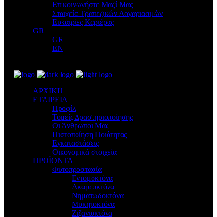
Επικοινωνήστε Μαζί Μας
Στοιχεία Τραπεζικών Λογαριασμών
Ευκαιρίες Καριέρας
GR
GR
EN
ΑΡΧΙΚΗ
ΕΤΑΙΡΕΙΑ
Προφίλ
Τομείς Δραστηριοποίησης
Οι Άνθρωποι Μας
Πιστοποίηση Ποιότητας
Εγκαταστάσεις
Οικονομικά στοιχεία
ΠΡΟΪΟΝΤΑ
Φυτοπροστασία
Εντομοκτόνα
Ακαρεοκτόνα
Νηματωδοκτόνα
Μυκητοκτόνα
Ζιζανιοκτόνα