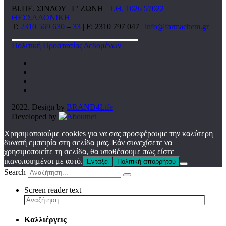
ΒΙ.ΠΕ. ΣΙΝΔΟΥ | Γ’ ΖΩΝΗ |
Τ.Θ. 1026 57022
ΘΕΣΣΑΛΟΝΙΚΗ
T:
2310 569 630
–
33
| F: 2310 797 047 |
info@farmachem.gr
Πολιτική Προστασίας Δεδομένων
2022. Design by
BRAND4Life
Developed by
Χρησιμοποιούμε cookies για να σας προσφέρουμε την καλύτερη
δυνατή εμπειρία στη σελίδα μας. Εάν συνεχίσετε να
χρησιμοποιείτε τη σελίδα, θα υποθέσουμε πως είστε
ικανοποιημένοι με αυτό.
Εντάξει
Πολιτική απορρήτου
Search
Screen reader text
Καλλιέργεις