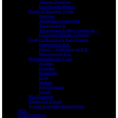
Διάφορα Προϊόντα
Εκχυλίσματα Φυκιών
Προϊόντα Δημόσιας Υγείας
Βιοκτόνα
Απωθητικά-Οικολογικά
Τρωκτικοκτόνα
Δολωματικοί Σταθμοί Ασφαλείας –
Κολλητικές Παγίδες Ελέγχου
Προϊόντα Βιολογικής Καλλιέργειας
Εντομοκτόνα Β.Κ.
Θρέψη – Λιπάσματα για Β.Κ.
Μυκητοκτόνα Β.Κ.
Πολλαπλασιαστικό Υλικό
Βαμβάκι
Ηλίανθος
Καλαμπόκι
Σόγια
Μηδική
Κτηνοτροφικά
Σιτηρά
Νέα Προϊόντα
Προϊοντικά Έντυπα
Τεχνικά Εγχειρίδια Καλλιέργειας
ΝΕΑ
ΕΠΙΚΟΙΝΩΝΙΑ