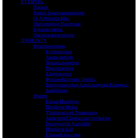
ΕΤΑΙΡΕΙΑ
Προφίλ
Τομείς Δραστηριοποίησης
Οι Άνθρωποι Μας
Πιστοποίηση Ποιότητας
Εγκαταστάσεις
Οικονομικά στοιχεία
ΠΡΟΪΟΝΤΑ
Φυτοπροστασία
Εντομοκτόνα
Ακαρεοκτόνα
Νηματωδοκτόνα
Μυκητοκτόνα
Ζιζανιοκτόνα
Φυτορυθμιστικές Ουσίες
Σαλιγκαροκτόνα-Απολυμαντικά Εδάφους-
Διαβρέκτες
Θρέψη
Ειδικά Προϊόντα
Προϊόντα Θείου
Υδατοδιαλυτά Λιπάσματα
Agrichem/Εξειδικευμένη Θρέψη
Ιχνοστοιχεία Αμινοξέα
Προϊόντα Gel
Εδαφοβελτιωτικά