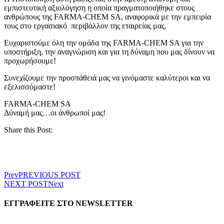
εμπιστευτική αξιολόγηση η οποία πραγματοποιήθηκε στους
ανθρώπους της FARMA-CHEM SA, αναφορικά με την εμπειρία
τους στο εργασιακό περιβάλλον της εταιρείας μας.
Ευχαριστούμε όλη την ομάδα της FARMA-CHEM SA για την
υποστήριξη, την αναγνώριση και για τη δύναμη που μας δίνουν να
προχωρήσουμε!
Συνεχίζουμε την προσπάθειά μας να γινόμαστε καλύτεροι και να
εξελισσόμαστε!
FARMA-CHEM SA
Δύναμή μας…οι άνθρωποί μας!
Share this Post:
Facebook
LinkedIn
Prev
PREVIOUS POST
Email
NEXT POST
Next
ΕΓΓΡΑΦΕΙΤΕ ΣΤΟ NEWSLETTER
EMAIL