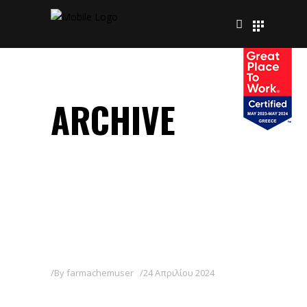
ARCHIVE
By
farmachemuser
24 Απριλίου 2024
NASA