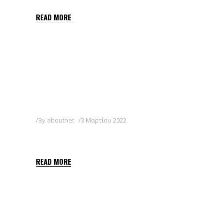
READ MORE
By
aboutnet
3 Μαρτίου 2022
SATELITE 36 SL
READ MORE