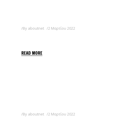
By
aboutnet
2 Μαρτίου 2022
MAESTRE 36 SL
READ MORE
By
aboutnet
2 Μαρτίου 2022
GALLUP SUPER 360