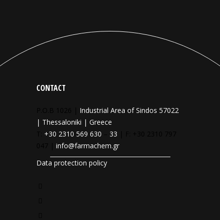
CONTACT
P.O.B 1026 |
Industrial Area of Sindos 57022
| Thessaloniki | Greece
T:
+30 2310 569 630
–
33
| F: +30 2310 797
047 |
info@farmachem.gr
Data protection policy