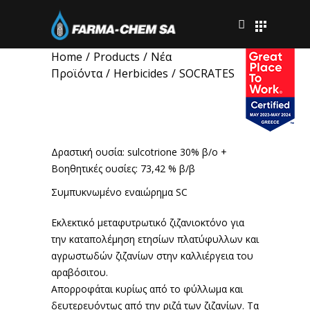
Home
/
Products
/
Νέα
Προϊόντα
/
Herbicides
/
SOCRATES
SOCRATES
Δραστική ουσία: sulcotrione 30% β/ο +
Βοηθητικές ουσίες: 73,42 % β/β
Συμπυκνωμένο εναιώρημα SC
Εκλεκτικό μεταφυτρωτικό ζιζανιοκτόνο για
την καταπολέμηση ετησίων πλατύφυλλων και
αγρωστωδών ζιζανίων στην καλλιέργεια του
αραβόσιτου.
Απορροφάται κυρίως από το φύλλωμα και
δευτερευόντως από την ριζά των ζιζανίων. Τα