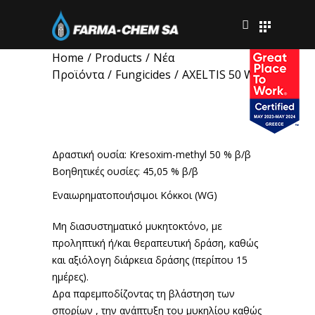
Home
/
Products
/
Νέα
Προϊόντα
/
Fungicides
/
AXELTIS 50 WG
AXELTIS 50 WG
Δραστική ουσία: Kresoxim-methyl 50 % β/β
Βοηθητικές ουσίες: 45,05 % β/β
Εναιωρηματοποιήσιμοι Κόκκοι (WG)
Μη διασυστηματικό μυκητοκτόνο, με
προληπτική ή/και θεραπευτική δράση, καθώς
και αξιόλογη διάρκεια δράσης (περίπου 15
ημέρες).
Δρα παρεμποδίζοντας τη βλάστηση των
σπορίων , την ανάπτυξη του μυκηλίου καθώς