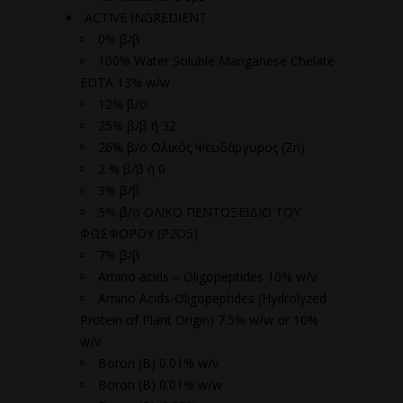
ACTIVE INGREDIENT
0% β/β
100% Water Soluble Manganese Chelate
EDTA 13% w/w
12% β/ο
25% β/β ή 32
26% β/ο Ολικός Ψευδάργυρος (Zn)
2 % β/β ή 0
3% β/β
5% β/ο ΟΛΙΚΟ ΠΕΝΤΟΞΕΙΔΙΟ ΤΟΥ
ΦΩΣΦΟΡΟΥ (P2O5)
7% β/β
Amino acids – Oligopeptides 10% w/v
Amino Acids-Oligopeptides (Hydrolyzed
Protein of Plant Origin) 7.5% w/w or 10%
w/v
Boron (B) 0.01% w/v
Boron (B) 0.01% w/w