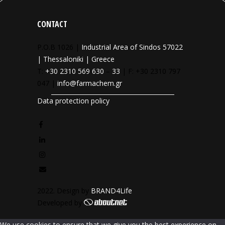
CONTACT
P.O.B 1026 |
Industrial Area of Sindos 57022
| Thessaloniki | Greece
T:
+30 2310 569 630
–
33
| F: +30 2310 797
047 |
info@farmachem.gr
Data protection policy
2022. Design by
BRAND4Life
Developed by
We use cookies to ensure that we give you the best experience on