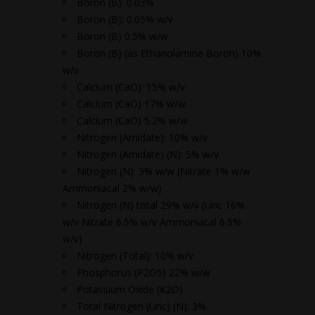
Boron (B): 0.03%
Boron (B): 0.05% w/v
Boron (B) 0.5% w/w
Boron (B) (as Ethanolamine Boron) 10%
w/v
Calcium (CaO): 15% w/v
Calcium (CaO) 17% w/w
Calcium (CaO) 5.2% w/w
Nitrogen (Amidate): 10% w/v
Nitrogen (Amidate) (N): 5% w/v
Nitrogen (N): 3% w/w (Nitrate 1% w/w
Ammoniacal 2% w/w)
Nitrogen (N) total 29% w/v (Uric 16%
w/v Nitrate 6.5% w/v Ammoniacal 6.5%
w/v)
Nitrogen (Total): 10% w/v
Phosphorus (Ρ2Ο5) 22% w/w
Potassium Oxide (K2O)
Total Nitrogen (Uric) (N): 3%