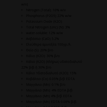
w/v)
Nitrogen (Total): 10% w/v
Phosphorus (Ρ2Ο5) 22% w/w
Potassium Oxide (K2O)
Total Nitrogen (Uric) (N): 3%
water-soluble: 12% w/w
Ασβέστιο (CaO) 5.2%
Ελεύθερα αμινοξέα 100γρ./λ.
Θείο (S): 20% β/ο
Κάλιο (K2O): 30% β/ο
Κάλιο (K2O) (πλήρως υδατοδιαλυτό
22% β/β ή 30% β/ο
Κάλιο Υδατοδιαλυτό (K2O): 15%
Κοβάλτιο (Co) 0.05% β/β EDTA
Μαγγάνιο (Mn): 0.1% β/ο
Μαγγάνιο (Mn): 4% EDTA β/β
Μαγγάνιο (Mn) 4% β/β EDTA
Μαγγάνιο (Μn) EDTA 0.08% β/β