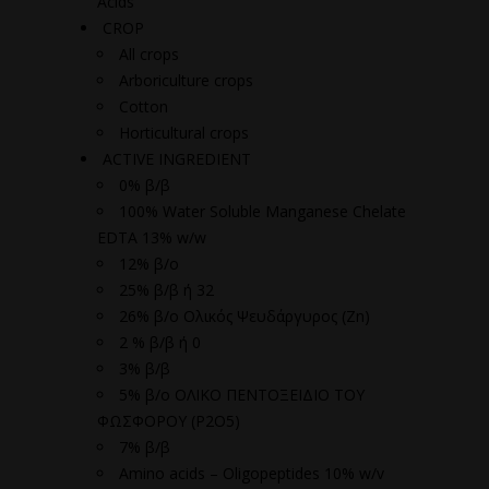
Acids
CROP
All crops
Arboriculture crops
Cotton
Horticultural crops
ACTIVE INGREDIENT
0% β/β
100% Water Soluble Manganese Chelate
EDTA 13% w/w
12% β/ο
25% β/β ή 32
26% β/ο Ολικός Ψευδάργυρος (Zn)
2 % β/β ή 0
3% β/β
5% β/ο ΟΛΙΚΟ ΠΕΝΤΟΞΕΙΔΙΟ ΤΟΥ
ΦΩΣΦΟΡΟΥ (P2O5)
7% β/β
Amino acids – Oligopeptides 10% w/v