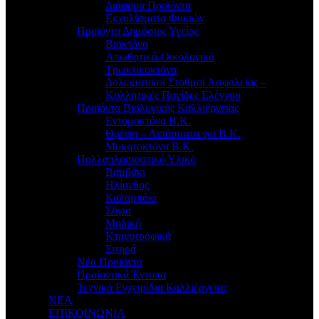
Διάφορα Προϊόντα
Εκχυλίσματα Φυκιών
Προϊόντα Δημόσιας Υγείας
Βιοκτόνα
Απωθητικά-Οικολογικά
Τρωκτικοκτόνα
Δολωματικοί Σταθμοί Ασφαλείας –
Κολλητικές Παγίδες Ελέγχου
Προϊόντα Βιολογικής Καλλιέργειας
Εντομοκτόνα Β.Κ.
Θρέψη – Λιπάσματα για Β.Κ.
Μυκητοκτόνα Β.Κ.
Πολλαπλασιαστικό Υλικό
Βαμβάκι
Ηλίανθος
Καλαμπόκι
Σόγια
Μηδική
Κτηνοτροφικά
Σιτηρά
Νέα Προϊόντα
Προϊοντικά Έντυπα
Τεχνικά Εγχειρίδια Καλλιέργειας
ΝΕΑ
ΕΠΙΚΟΙΝΩΝΙΑ