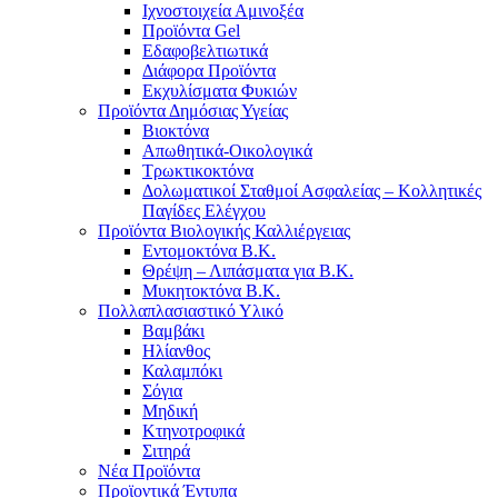
Ιχνοστοιχεία Αμινοξέα
Προϊόντα Gel
Εδαφοβελτιωτικά
Διάφορα Προϊόντα
Εκχυλίσματα Φυκιών
Προϊόντα Δημόσιας Υγείας
Βιοκτόνα
Απωθητικά-Οικολογικά
Τρωκτικοκτόνα
Δολωματικοί Σταθμοί Ασφαλείας – Κολλητικές
Παγίδες Ελέγχου
Προϊόντα Βιολογικής Καλλιέργειας
Εντομοκτόνα Β.Κ.
Θρέψη – Λιπάσματα για Β.Κ.
Μυκητοκτόνα Β.Κ.
Πολλαπλασιαστικό Υλικό
Βαμβάκι
Ηλίανθος
Καλαμπόκι
Σόγια
Μηδική
Κτηνοτροφικά
Σιτηρά
Νέα Προϊόντα
Προϊοντικά Έντυπα