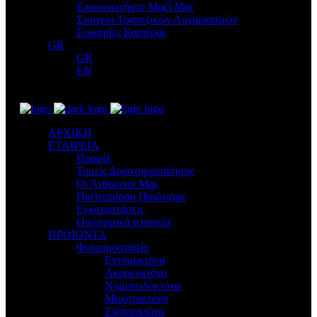
Επικοινωνήστε Μαζί Μας
Στοιχεία Τραπεζικών Λογαριασμών
Ευκαιρίες Καριέρας
GR
GR
EN
ΑΡΧΙΚΗ
ΕΤΑΙΡΕΙΑ
Προφίλ
Τομείς Δραστηριοποίησης
Οι Άνθρωποι Μας
Πιστοποίηση Ποιότητας
Εγκαταστάσεις
Οικονομικά στοιχεία
ΠΡΟΪΟΝΤΑ
Φυτοπροστασία
Εντομοκτόνα
Ακαρεοκτόνα
Νηματωδοκτόνα
Μυκητοκτόνα
Ζιζανιοκτόνα