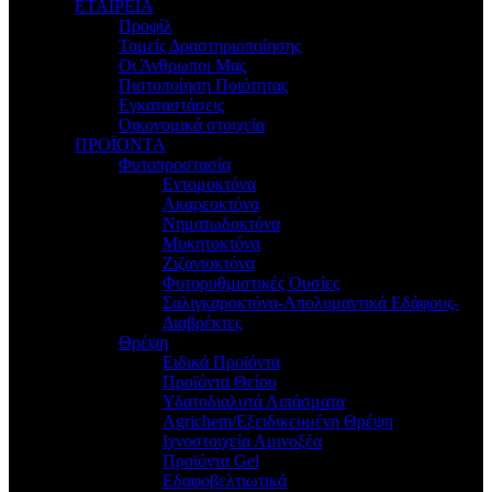
ΕΤΑΙΡΕΙΑ
Προφίλ
Τομείς Δραστηριοποίησης
Οι Άνθρωποι Μας
Πιστοποίηση Ποιότητας
Εγκαταστάσεις
Οικονομικά στοιχεία
ΠΡΟΪΟΝΤΑ
Φυτοπροστασία
Εντομοκτόνα
Ακαρεοκτόνα
Νηματωδοκτόνα
Μυκητοκτόνα
Ζιζανιοκτόνα
Φυτορυθμιστικές Ουσίες
Σαλιγκαροκτόνα-Απολυμαντικά Εδάφους-
Διαβρέκτες
Θρέψη
Ειδικά Προϊόντα
Προϊόντα Θείου
Υδατοδιαλυτά Λιπάσματα
Agrichem/Εξειδικευμένη Θρέψη
Ιχνοστοιχεία Αμινοξέα
Προϊόντα Gel
Εδαφοβελτιωτικά