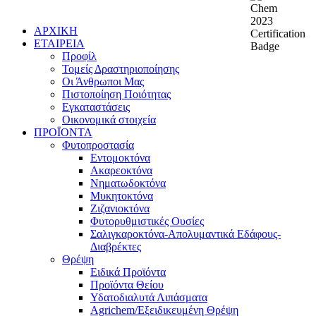
ΑΡΧΙΚΗ
ΕΤΑΙΡΕΙΑ
Προφίλ
Τομείς Δραστηριοποίησης
Οι Άνθρωποι Μας
Πιστοποίηση Ποιότητας
Εγκαταστάσεις
Οικονομικά στοιχεία
ΠΡΟΪΟΝΤΑ
Φυτοπροστασία
Εντομοκτόνα
Ακαρεοκτόνα
Νηματωδοκτόνα
Μυκητοκτόνα
Ζιζανιοκτόνα
Φυτορυθμιστικές Ουσίες
Σαλιγκαροκτόνα-Απολυμαντικά Εδάφους-
Διαβρέκτες
Θρέψη
Ειδικά Προϊόντα
Προϊόντα Θείου
Υδατοδιαλυτά Λιπάσματα
Agrichem/Εξειδικευμένη Θρέψη