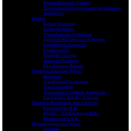
Φυτορυθμιστικές Ουσίες
Σαλιγκαροκτόνα-Απολυμαντικά Εδάφους-
Διαβρέκτες
Θρέψη
Ειδικά Προϊόντα
Προϊόντα Θείου
Υδατοδιαλυτά Λιπάσματα
Agrichem/Εξειδικευμένη Θρέψη
Ιχνοστοιχεία Αμινοξέα
Προϊόντα Gel
Εδαφοβελτιωτικά
Διάφορα Προϊόντα
Εκχυλίσματα Φυκιών
Προϊόντα Δημόσιας Υγείας
Βιοκτόνα
Απωθητικά-Οικολογικά
Τρωκτικοκτόνα
Δολωματικοί Σταθμοί Ασφαλείας –
Κολλητικές Παγίδες Ελέγχου
Προϊόντα Βιολογικής Καλλιέργειας
Εντομοκτόνα Β.Κ.
Θρέψη – Λιπάσματα για Β.Κ.
Μυκητοκτόνα Β.Κ.
Πολλαπλασιαστικό Υλικό
Βαμβάκι