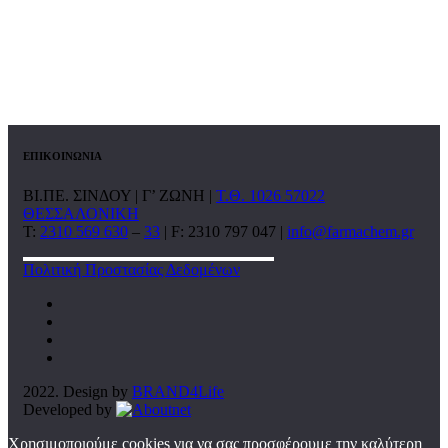
ΕΠΙΚΟΙΝΩΝΙΑ
ΒΙ.ΠΕ. ΣΙΝΔΟΥ | Γ’ ΖΩΝΗ |
Τ.Θ. 1026 57022
ΘΕΣΣΑΛΟΝΙΚΗ
T:
2310 569 630
–
33
| F: 2310 797 047 |
info@farmachem.gr
Πολιτική Προστασίας Δεδομένων
2022. Design by
BRAND4Life
Developed by
Χρησιμοποιούμε cookies για να σας προσφέρουμε την καλύτερη