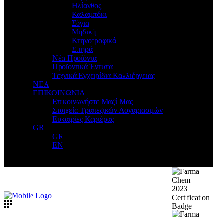
Ηλίανθος
Καλαμπόκι
Σόγια
Μηδική
Κτηνοτροφικά
Σιτηρά
Νέα Προϊόντα
Προϊοντικά Έντυπα
Τεχνικά Εγχειρίδια Καλλιέργειας
ΝΕΑ
ΕΠΙΚΟΙΝΩΝΙΑ
Επικοινωνήστε Μαζί Μας
Στοιχεία Τραπεζικών Λογαριασμών
Ευκαιρίες Καριέρας
GR
GR
EN